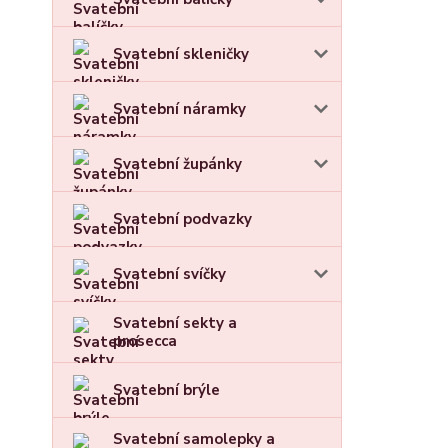
Svatební skleničky
Svatební náramky
Svatební župánky
Svatební podvazky
Svatební svíčky
Svatební sekty a
prosecca
Svatební brýle
Svatební samolepky a