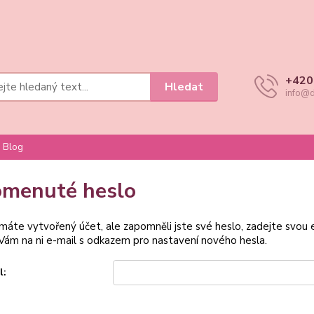
+420
Hledat
info@d
Blog
menuté heslo
 máte vytvořený účet, ale zapomněli jste své heslo, zadejte svou e-
ám na ni e-mail s odkazem pro nastavení nového hesla.
l: