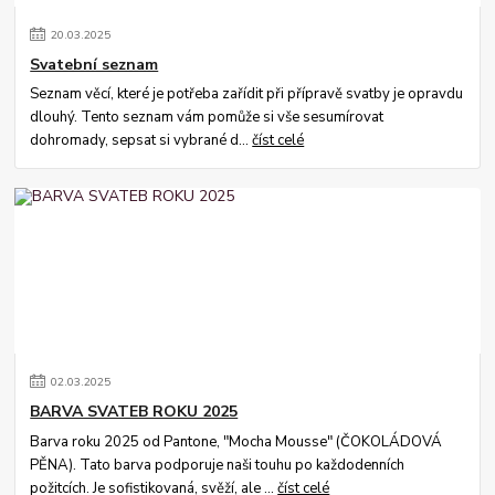
20
.
03
.
2025
Svatební seznam
Seznam věcí, které je potřeba zařídit při přípravě svatby je opravdu
dlouhý. Tento seznam vám pomůže si vše sesumírovat
dohromady, sepsat si vybrané d...
číst celé
02
.
03
.
2025
BARVA SVATEB ROKU 2025
Barva roku 2025 od Pantone, "Mocha Mousse" (ČOKOLÁDOVÁ
PĚNA). Tato barva podporuje naši touhu po každodenních
požitcích. Je sofistikovaná, svěží, ale ...
číst celé