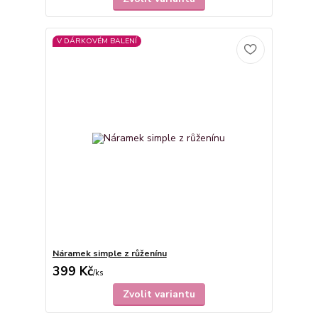
V DÁRKOVÉM BALENÍ
Náramek simple z růženínu
399 Kč
/
ks
Zvolit variantu