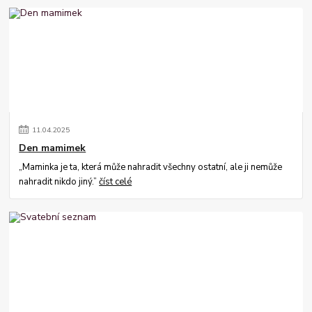
11
.
04
.
2025
Den mamimek
„Maminka je ta, která může nahradit všechny ostatní, ale ji nemůže
nahradit nikdo jiný.”
číst celé