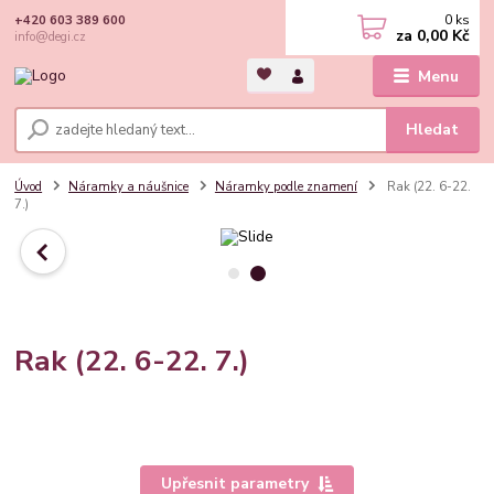
0
ks
+420 603 389 600
za
0,00 Kč
info@degi.cz
Menu
Hledat
Úvod
Náramky a náušnice
Náramky podle znamení
Rak (22. 6-22.
7.)
Rak (22. 6-22. 7.)
Upřesnit parametry