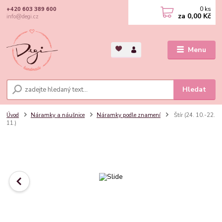
0
ks
+420 603 389 600
za
0,00 Kč
info@degi.cz
Menu
Hledat
Úvod
Náramky a náušnice
Náramky podle znamení
Štír (24. 10.-22.
11.)