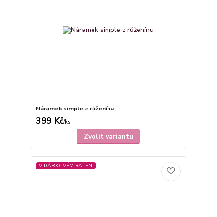
Náramek simple z růženínu
399 Kč
/
ks
Zvolit variantu
V DÁRKOVÉM BALENÍ