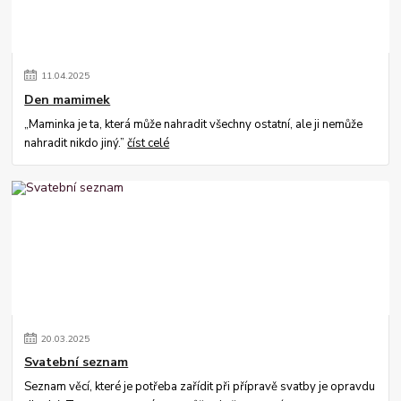
11
.
04
.
2025
Den mamimek
„Maminka je ta, která může nahradit všechny ostatní, ale ji nemůže
nahradit nikdo jiný.”
číst celé
20
.
03
.
2025
Svatební seznam
Seznam věcí, které je potřeba zařídit při přípravě svatby je opravdu