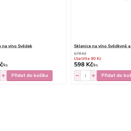
e na víno Svědek
Sklenice na víno Svědkyně 
678 Kč
Ušetříte 80 Kč
č
598 Kč
/
ks
/
ks
Přidat do košíku
Přidat do ko