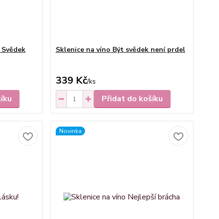
a Svědek
Sklenice na víno Být svědek není prdel
339 Kč
/
ks
šíku
Přidat do košíku
Novinka