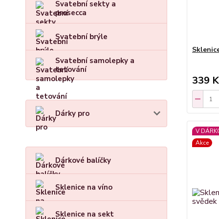
Svatební sekty a
prosecca
Svatební brýle
Sklenic
Svatební samolepky a
tetování
339 K
Dárky pro
V DÁRK
Akce
Dárkové balíčky
Sklenice na víno
Sklenice na sekt