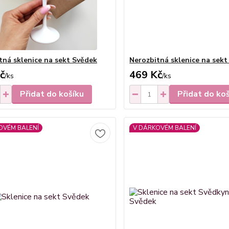
tná sklenice na sekt Svědek
Nerozbitná sklenice na sekt
č
469 Kč
/
ks
/
ks
Přidat do košíku
Přidat do ko
OVÉM BALENÍ
V DÁRKOVÉM BALENÍ