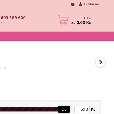
Přihlášení
 603 389 600
0
ks
za
0,00 Kč
egi.cz
Do
Kč