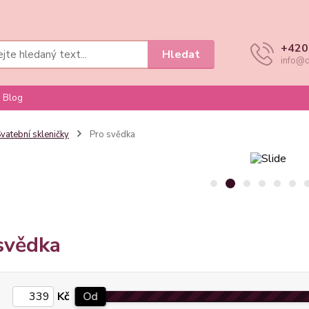
+420
Hledat
info@d
Blog
vatební skleničky
Pro svědka
svědka
Kč
Od