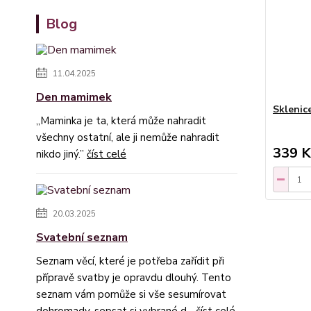
Blog
11.04.2025
Den mamimek
Sklenic
„Maminka je ta, která může nahradit
všechny ostatní, ale ji nemůže nahradit
339 K
nikdo jiný.”
číst celé
20.03.2025
Svatební seznam
Seznam věcí, které je potřeba zařídit při
přípravě svatby je opravdu dlouhý. Tento
seznam vám pomůže si vše sesumírovat