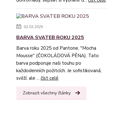
dohromady, sepsat si vybrané d...
číst celé
02.03.2025
BARVA SVATEB ROKU 2025
Barva roku 2025 od Pantone, "Mocha
Mousse" (ČOKOLÁDOVÁ PĚNA). Tato
barva podporuje naši touhu po
každodenních požitcích. Je sofistikovaná,
svěží, ale ...
číst celé
Zobrazit všechny články