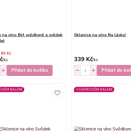
e na víno Být svědkyně a svědek
Sklenice na víno Na lásku!
del
 80 Kč
č
339 Kč
/
ks
/
ks
Přidat do košíku
Přidat do ko
OVÉM BALENÍ
V DÁRKOVÉM BALENÍ