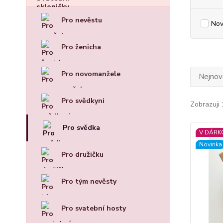
Pro nevěstu
Nov
Pro ženicha
Pro novomanžele
Nejnově
Pro svědkyni
Zobrazuji 
Pro svědka
V DÁRK
Novinka
Pro družičku
Pro tým nevěsty
Pro svatební hosty