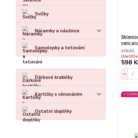
Svíčky
Náramky a náušnice
Sklenic
není pr
Samolepky a tetování
678 Kč
Ušetříte
598 K
Dárkové krabičky
Kartičky s věnováním
V DÁRK
Ostatní doplňky