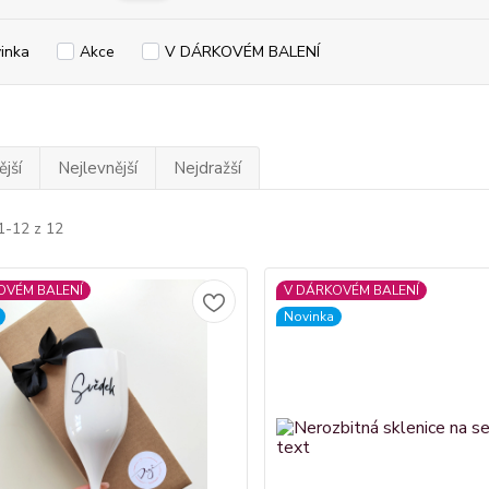
inka
Akce
V DÁRKOVÉM BALENÍ
jší
Nejlevnější
Nejdražší
1-12 z 12
OVÉM BALENÍ
V DÁRKOVÉM BALENÍ
Novinka