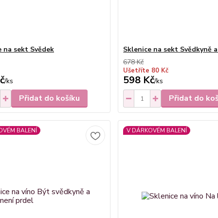
e na sekt Svědek
Sklenice na sekt Svědkyně 
678 Kč
Ušetříte 80 Kč
č
598 Kč
/
ks
/
ks
Přidat do košíku
Přidat do ko
OVÉM BALENÍ
V DÁRKOVÉM BALENÍ