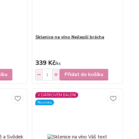
Sklenice na víno Nejlepší brácha
339 Kč
/
ks
šíku
Přidat do košíku
V DÁRKOVÉM BALENÍ
Novinka