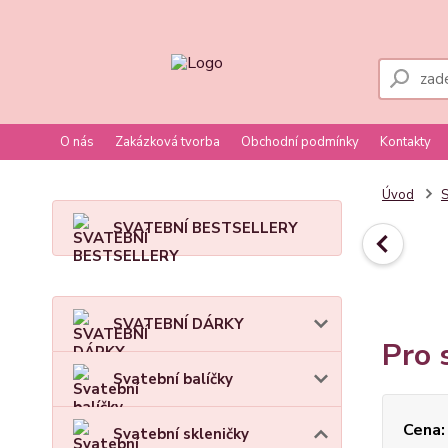
O nás
Zakázková tvorba
Obchodní podmínky
Kontakty
Úvod
S
SVATEBNÍ BESTSELLERY
SVATEBNÍ DÁRKY
Pro 
Svatební balíčky
Cena:
Svatební skleničky