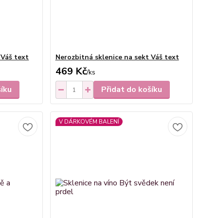
 Váš text
Nerozbitná sklenice na sekt Váš text
469 Kč
/
ks
šíku
Přidat do košíku
V DÁRKOVÉM BALENÍ