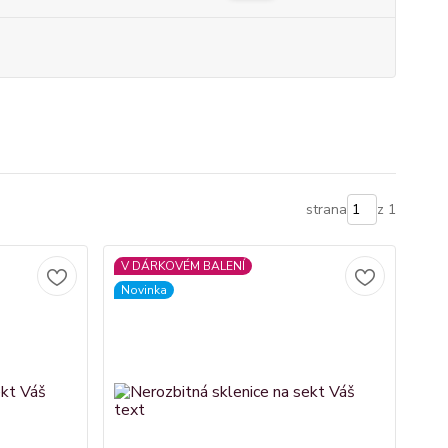
strana
z 1
V DÁRKOVÉM BALENÍ
Novinka