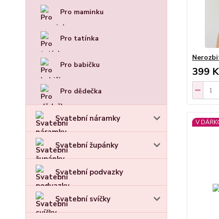
Pro maminku
Pro tatínka
Nerozbi
Pro babičku
399 K
Pro dědečka
Svatební náramky
V DÁRK
Svatební župánky
Svatební podvazky
Svatební svíčky