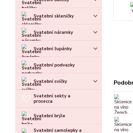
Svatební skleničky
Svatební náramky
Svatební župánky
Svatební podvazky
Svatební svíčky
Podobn
Svatební sekty a
prosecca
Svatební brýle
Svatební samolepky a