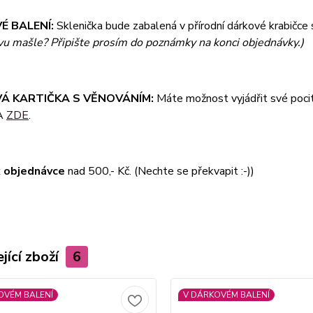
É BALENÍ:
Sklenička bude zabalená v přírodní dárkové krabičce 
rvu mašle? Připište prosím do poznámky na konci objednávky.)
Á KARTIČKA S VĚNOVÁNÍM:
Máte možnost vyjádřit své pocit
A
ZDE
.
 objednávce
nad 500,- Kč. (Nechte se překvapit :-))
jící zboží
6
OVÉM BALENÍ
V DÁRKOVÉM BALENÍ