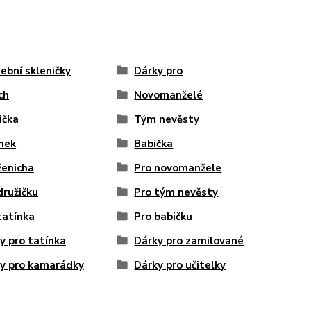
ební skleničky
Dárky pro
ch
Novomanželé
ička
Tým nevěsty
nek
Babička
ženicha
Pro novomanžele
družičku
Pro tým nevěsty
tatínka
Pro babičku
y pro tatínka
Dárky pro zamilované
y pro kamarádky
Dárky pro učitelky