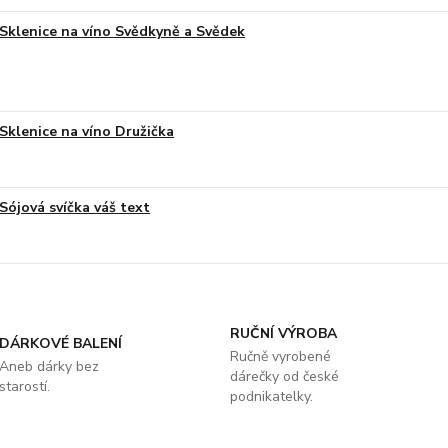
Sklenice na víno Svědkyně a Svědek
Sklenice na víno Družička
Sójová svíčka váš text
RUČNÍ VÝROBA
DÁRKOVÉ BALENÍ
Ručně vyrobené
Aneb dárky bez
dárečky od české
starostí.
podnikatelky.