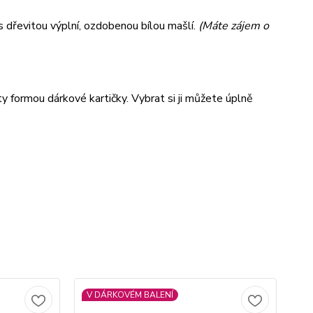
s dřevitou výplní, ozdobenou bílou mašlí.
(Máte zájem o
y formou dárkové kartičky. Vybrat si ji můžete úplně
V DÁRKOVÉM BALENÍ
V