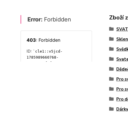
Zboží 
SVAT
Sklen
Svěd
Svate
Děde
Pro s
Pro s
Pro d
Dárky