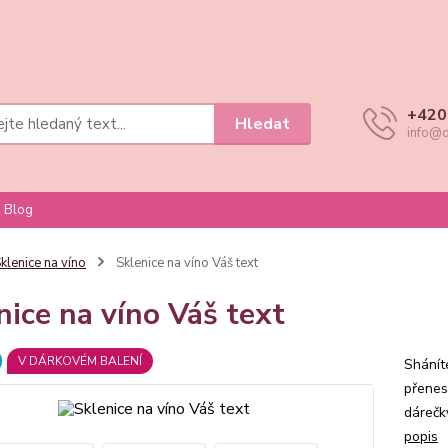
+420
Hledat
info@d
Blog
klenice na víno
Sklenice na víno Váš text
nice na víno Váš text
V DÁRKOVÉM BALENÍ
Shánít
přenes
dárečk
popis