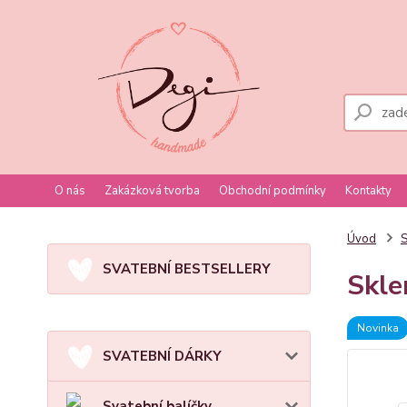
O nás
Zakázková tvorba
Obchodní podmínky
Kontakty
Úvod
S
SVATEBNÍ BESTSELLERY
Skle
Novinka
SVATEBNÍ DÁRKY
Svatební balíčky