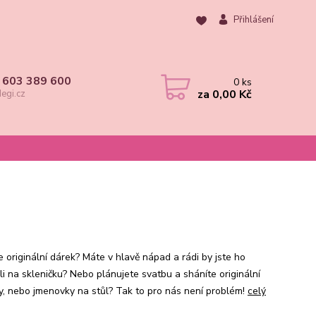
Přihlášení
 603 389 600
0
ks
za
0,00 Kč
egi.cz
e originální dárek? Máte v hlavě nápad a rádi by jste ho
li na skleničku? Nebo plánujete svatbu a sháníte originální
y, nebo jmenovky na stůl? Tak to pro nás není problém!
celý