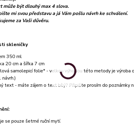
t může být dlouhý max 4 slova.
ište mi svou představu a já Vám pošlu návrh ke schválení.
ujeme za Vaši důvěru.
ti skleničky
em 350 ml
ka 20 cm a šířka 7 cm
ylová samolepicí folie* - velkou výhodou této metody je výroba od
1 návrh.)
ný text - máte zájem o text bílý? Připište prosím do poznámky n
ění:
e se pouze šetrné ruční mytí.