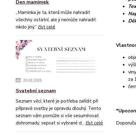
Den mamimek
Tex
„Maminka je ta, která může nahradit
Nap
všechny ostatní, ale ji nemůže nahradit
Děk
nikdo jiný.”
číst celé
Vlastnos
obj
výš
vin
za 
20.03.2025
čer
Svatební seznam
Seznam věcí, které je potřeba zařídit při
přípravě svatby je opravdu dlouhý. Tento
*Upozorn
seznam vám pomůže si vše sesumírovat
Doporučuj
dohromady, sepsat si vybrané d...
číst celé