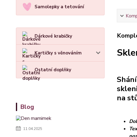
Samolepky a tetování
Kompl
Komple
Dárkové krabičky
Skle
Kartičky s věnováním
Ostatní doplňky
Shání
sklen
na st
Blog
Dob
Tex
11.04.2025
po