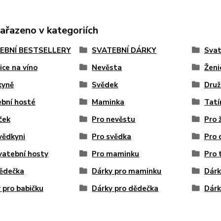
zařazeno v kategoriích
EBNÍ BESTSELLERY
SVATEBNÍ DÁRKY
Svat
ice na víno
Nevěsta
Ženi
kyně
Svědek
Druž
bní hosté
Maminka
Tatí
ček
Pro nevěstu
Pro 
vědkyni
Pro svědka
Pro 
vatební hosty
Pro maminku
Pro 
ědečka
Dárky pro maminku
Dárk
 pro babičku
Dárky pro dědečka
Dárk