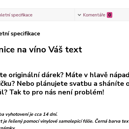
etní specifikace
Komentáře
0
tní specifikace
nice na víno Váš text
te originální dárek? Máte v hlavě nápad 
ičku? Nebo plánujete svatbu a sháníte 
ůl? Tak to pro nás není problém!
a vyhotovení je cca 14 dní.
t je řešený pomocí vinylové samolepicí fólie. Černá barva tex
známky.