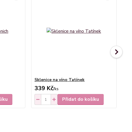
Sklenice na víno Tatínek
Sk
339 Kč
3
/
ks
šíku
Přidat do košíku