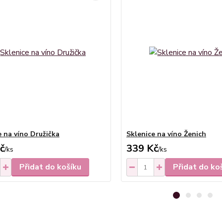
e na víno Družička
Sklenice na víno Ženich
č
339 Kč
/
ks
/
ks
Přidat do košíku
Přidat do ko