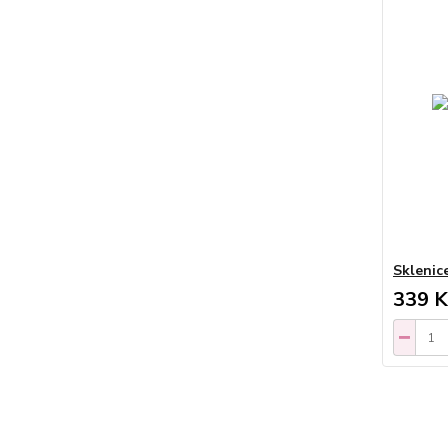
Sklenic
339 K