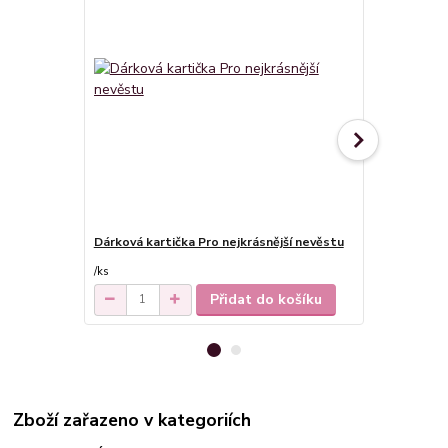
Dárková kartička Pro nejkrásnější nevěstu
Sklenice na
339 Kč
/
ks
/
ks
Přidat do košíku
Zboží zařazeno v kategoriích