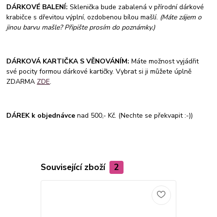
DÁRKOVÉ BALENÍ:
Sklenička bude zabalená v přírodní dárkové
krabičce s dřevitou výplní, ozdobenou bílou mašlí.
(Máte zájem o
jinou barvu mašle? Připište prosím do poznámky.)
DÁRKOVÁ KARTIČKA S VĚNOVÁNÍM:
Máte možnost vyjádřit
své pocity formou dárkové kartičky. Vybrat si ji můžete úplně
ZDARMA
ZDE
.
DÁREK k objednávce
nad 500,- Kč. (Nechte se překvapit :-))
Související zboží
2
V DÁRKOVÉM