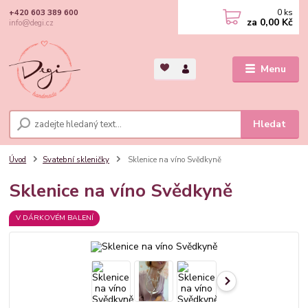
0
ks
+420 603 389 600
za
0,00 Kč
info@degi.cz
Menu
Hledat
Úvod
Svatební skleničky
Sklenice na víno Svědkyně
Sklenice na víno Svědkyně
V DÁRKOVÉM BALENÍ