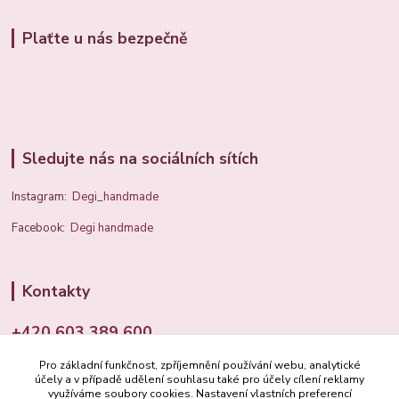
Plaťte u nás bezpečně
Sledujte nás na sociálních sítích
Instagram:
Degi_handmade
Facebook:
Degi handmade
Kontakty
+420 603 389 600
Pro základní funkčnost, zpříjemnění používání webu, analytické
info@degi.cz
účely a v případě udělení souhlasu také pro účely cílení reklamy
využíváme soubory cookies. Nastavení vlastních preferencí