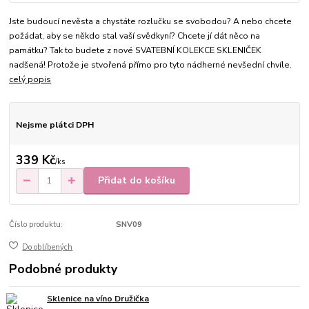
Jste budoucí nevěsta a chystáte rozlučku se svobodou? A nebo chcete
požádat, aby se někdo stal vaší svědkyní? Chcete jí dát něco na
památku? Tak to budete z nové SVATEBNÍ KOLEKCE SKLENIČEK
nadšená! Protože je stvořená přímo pro tyto nádherné nevšední chvíle.
celý popis
Nejsme plátci DPH
339 Kč
/
ks
Přidat do košíku
Číslo produktu:
SNV09
Do oblíbených
Podobné produkty
Sklenice na víno Družička