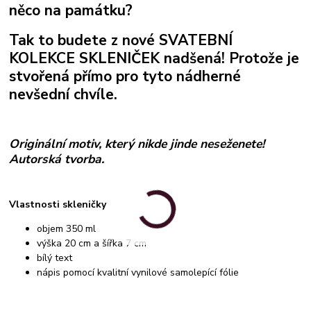
něco na památku?
Tak to budete z nové SVATEBNÍ
KOLEKCE SKLENIČEK nadšená! Protože je
stvořená přímo pro tyto nádherné
nevšední chvíle.
Originální motiv, který nikde jinde neseženete!
Autorská tvorba.
Vlastnosti skleničky
objem 350 ml
výška 20 cm a šířka 7 cm
bílý text
nápis pomocí kvalitní vynilové samolepící fólie