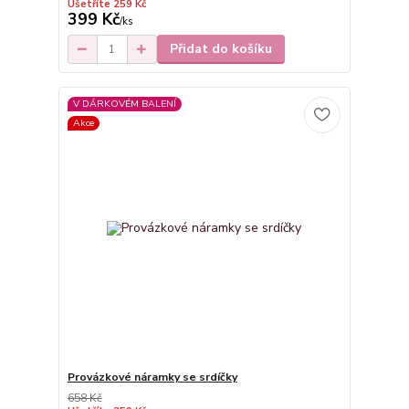
Ušetříte 259 Kč
399 Kč
/
ks
Přidat do košíku
V DÁRKOVÉM BALENÍ
Akce
Provázkové náramky se srdíčky
658 Kč