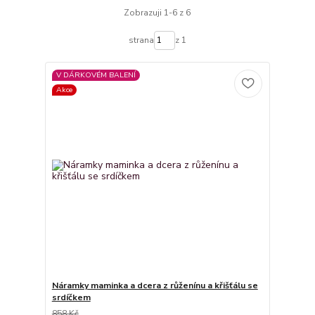
Zobrazuji 1-6 z 6
strana
z 1
V DÁRKOVÉM BALENÍ
Akce
Náramky maminka a dcera z růženínu a křišťálu se
srdíčkem
858 Kč