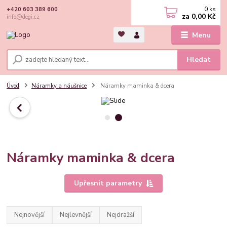
0
ks
+420 603 389 600
za
0,00 Kč
info@degi.cz
Menu
Hledat
Úvod
Náramky a náušnice
Náramky maminka & dcera
Náramky maminka & dcera
Upřesnit parametry
Nejnovější
Nejlevnější
Nejdražší