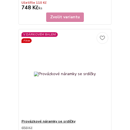
Ušetříte 110 Kč
748 Kč
/
ks
Zvolit variantu
V DÁRKOVÉM BALENÍ
Akce
Provázkové náramky se srdíčky
658 Kč