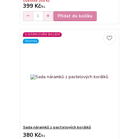
Ušetříte 259 Kč
399 Kč
/
ks
Přidat do košíku
V DÁRKOVÉM BALENÍ
Novinka
Sada náramků z pastelových korálků
380 Kč
/
ks