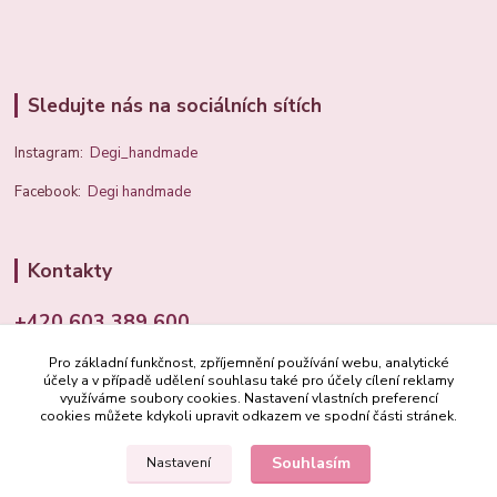
Sledujte nás na sociálních sítích
Instagram:
Degi_handmade
Facebook:
Degi handmade
Kontakty
+420 603 389 600
Pro základní funkčnost, zpříjemnění používání webu, analytické
info@degi.cz
účely a v případě udělení souhlasu také pro účely cílení reklamy
využíváme soubory cookies. Nastavení vlastních preferencí
cookies můžete kdykoli upravit odkazem ve spodní části stránek.
Souhlasím
Nastavení