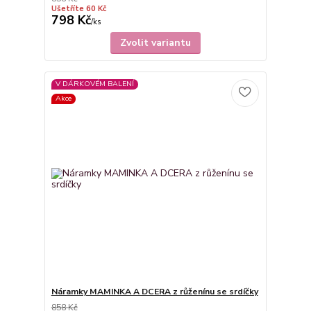
Ušetříte 60 Kč
798 Kč
/
ks
Zvolit variantu
V DÁRKOVÉM BALENÍ
Akce
Náramky MAMINKA A DCERA z růženínu se srdíčky
858 Kč