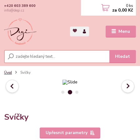
0
ks
+420 603 389 600
za
0,00 Kč
info@degi.cz
Menu
Hledat
Úvod
Svíčky
Svíčky
Upřesnit parametry