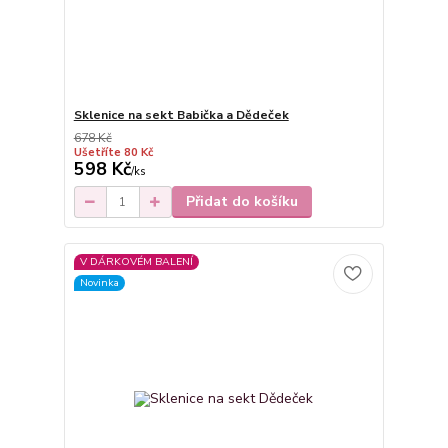
Sklenice na sekt Babička a Dědeček
678 Kč
Ušetříte 80 Kč
598 Kč
/
ks
Přidat do košíku
V DÁRKOVÉM BALENÍ
Novinka