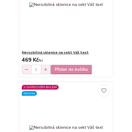
Nerozbitná sklenice na sekt Váš text
469 Kč
/
ks
Přidat do košíku
V DÁRKOVÉM BALENÍ
Novinka