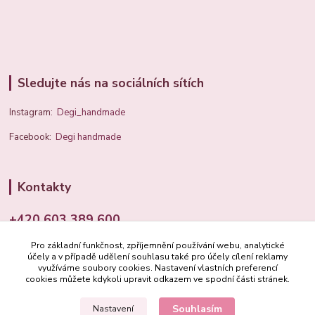
Sledujte nás na sociálních sítích
Instagram:
Degi_handmade
Facebook:
Degi handmade
Kontakty
+420 603 389 600
Pro základní funkčnost, zpříjemnění používání webu, analytické
info@degi.cz
účely a v případě udělení souhlasu také pro účely cílení reklamy
využíváme soubory cookies. Nastavení vlastních preferencí
cookies můžete kdykoli upravit odkazem ve spodní části stránek.
Souhlasím
Nastavení