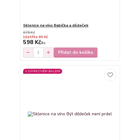
Sklenice na víno Babička a dědeček
678 Kč
Ušetříte 80 Kč
598 Kč
/
ks
Přidat do košíku
V DÁRKOVÉM BALENÍ