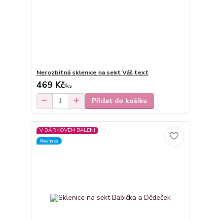
Nerozbitná sklenice na sekt Váš text
469 Kč
/
ks
Přidat do košíku
V DÁRKOVÉM BALENÍ
Novinka