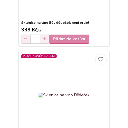
Sklenice na víno Být dědeček není prdel
339 Kč
/
ks
Přidat do košíku
V DÁRKOVÉM BALENÍ