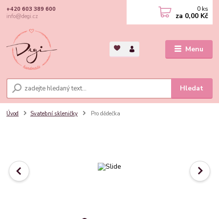
0
ks
+420 603 389 600
za
0,00 Kč
info@degi.cz
Menu
Hledat
Úvod
Svatební skleničky
Pro dědečka