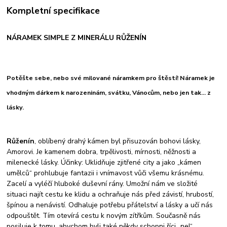
Kompletní specifikace
NÁRAMEK SIMPLE Z MINERÁLU RŮŽENÍN
Potěšte sebe, nebo své milované náramkem pro štěstí! Náramek je
vhodným dárkem k narozeninám, svátku, Vánocům, nebo jen tak... z
lásky.
Růženín
, oblíbený drahý kámen byl přisuzován bohovi lásky,
Amorovi. Je kamenem dobra, trpělivosti, mírnosti, něžnosti a
milenecké lásky. Účinky: Uklidňuje zjitřené city a jako „kámen
umělců“ prohlubuje fantazii i vnímavost vůči všemu krásnému.
Zacelí a vyléčí hluboké duševní rány. Umožní nám ve složité
situaci najít cestu ke klidu a ochraňuje nás před závistí, hrubostí,
špínou a nenávistí. Odhaluje potřebu přátelství a lásky a učí nás
odpouštět. Tím otevírá cestu k novým zítřkům. Současně nás
posiluje k tomu, abychom byli také někdy schopni říci „ne!“.