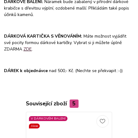
DÁRKOVÉ BALENÍ:
Náramek bude zabalený v přírodní dárkové
krabičce s dřevitou výplní, ozdobené mašlí. Přikládám také popis
účinků kamenů.
DÁRKOVÁ KARTIČKA S VĚNOVÁNÍM:
Máte možnost vyjádřit
své pocity formou dárkové kartičky. Vybrat si ji můžete úplně
ZDARMA
ZDE
.
DÁREK k objednávce
nad 500,- Kč. (Nechte se překvapit :-))
Související zboží
5
V DÁRKOVÉM BALENÍ
V DÁRKOVÉM
Akce