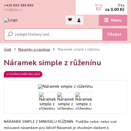
0
ks
+420 603 389 600
za
0,00 Kč
info@degi.cz
Menu
Hledat
Úvod
Náramky a náušnice
Náramek simple z růženínu
Náramek simple z růženínu
V DÁRKOVÉM BALENÍ
NÁRAMEK SIMPLE Z MINERÁLU RŮŽENÍN Potěšte sebe, nebo své
milované náramkem pro štěstí! Náramek je vhodným dárkem k