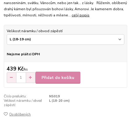
narozeninám, svátku, Vánocům, nebo jen tak... z lásky. Růženín, oblíbený
drahý kámen byl přisuzován bohovi lásky, Amorovi. Je kamenem dobra,
trpělivosti, mírnosti, něžnosti a milene...
celý popis
Velikost náramku / obvod zápěstí
Nejsme plátci DPH
439 Kč
/
ks
Přidat do košíku
Číslo produktu:
NS019
Velikost náramku / obvod
L (18-20 cm)
zápěstí:
Do oblíbených