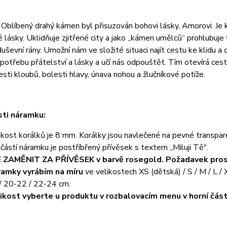
:
Oblíbený drahý kámen byl přisuzován bohovi lásky, Amorovi. Je k
 lásky. Uklidňuje zjitřené city a jako „kámen umělců“ prohlubuje 
uševní rány. Umožní nám ve složité situaci najít cestu ke klidu a o
potřebu přátelství a lásky a učí nás odpouštět. Tím otevírá ce
esti kloubů, bolesti hlavy, únava nohou a žlučníkové potíže.
ti náramku:
ikost korálků je 8 mm. Korálky jsou navlečené na pevné transpare
částí náramku je postříbřený přívěsek s textem ,,Miluji Tě".
 ZAMĚNIT ZA PŘÍVĚSEK v barvě rosegold. Požadavek pros
amky vyrábím na míru
ve velikostech XS (dětská) / S / M / L 
/ 20-22 / 22-24 cm.
ikost vyberte u produktu v rozbalovacím menu v horní část