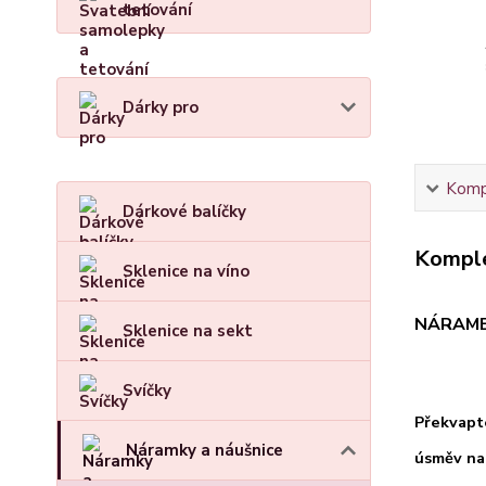
tetování
Dárky pro
Kompl
Dárkové balíčky
Komple
Sklenice na víno
NÁRAMEK
Sklenice na sekt
Svíčky
Překvapt
Náramky a náušnice
úsměv na t