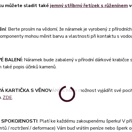
ku můžete sladit také
jemný stříbrný řetízek s růženínem
v
ění
: Berte prosím na vědomí, že náramek je vyrobený z přírodních
komponenty mohou měnit barvu a vlastnosti při kontaktu s vodo
É BALENÍ:
Náramek bude zabalený v přírodní dárkové krabičce s d
m také popis účinků kamenů.
Á KARTIČKA S VĚNOVÁNÍM:
Máte možnost vyjádřit své pocit
A
ZDE
.
 SPOKOJENOSTI
: Platí ke každému zakoupenému šperku! V pří
ů / roztržení / deformace) Vám buď vrátím peníze nebo šperk op