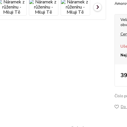
Amorovi
Vel
obv
Cen
Uše
Nej
39
Číslo p
Do 