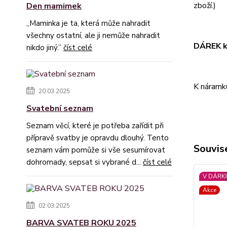
zboží.)
Den mamimek
„Maminka je ta, která může nahradit
všechny ostatní, ale ji nemůže nahradit
DÁREK k
nikdo jiný.”
číst celé
K náramk
20.03.2025
Svatební seznam
Seznam věcí, které je potřeba zařídit při
přípravě svatby je opravdu dlouhý. Tento
Souvise
seznam vám pomůže si vše sesumírovat
dohromady, sepsat si vybrané d...
číst celé
V DÁRK
Akce
02.03.2025
BARVA SVATEB ROKU 2025