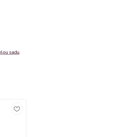
elou sadu
.