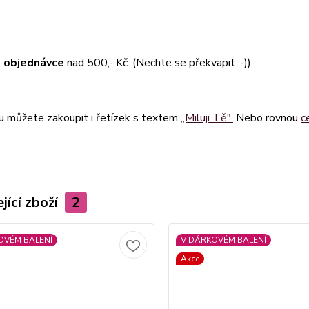
 objednávce
nad 500,- Kč. (Nechte se překvapit :-))
u můžete zakoupit i řetízek s textem
,,Miluji Tě".
Nebo rovnou
c
jící zboží
2
OVÉM BALENÍ
V DÁRKOVÉM BALENÍ
Akce