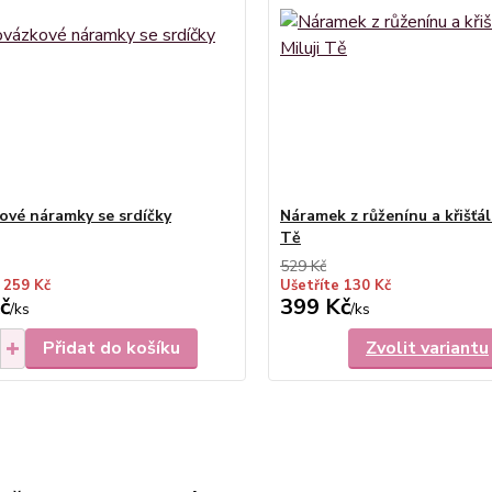
ové náramky se srdíčky
Náramek z růženínu a křišťálu
Tě
529 Kč
 259 Kč
Ušetříte 130 Kč
č
399 Kč
/
ks
/
ks
Přidat do košíku
Zvolit variantu