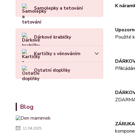
K náram
Samolepky a tetování
Upozorn
Použité 
Dárkové krabičky
Kartičky s věnováním
DÁRKOV
Přikládá
Ostatní doplňky
DÁRKOV
ZDARM
Blog
ZÁRUKA
11.04.2025
komponent