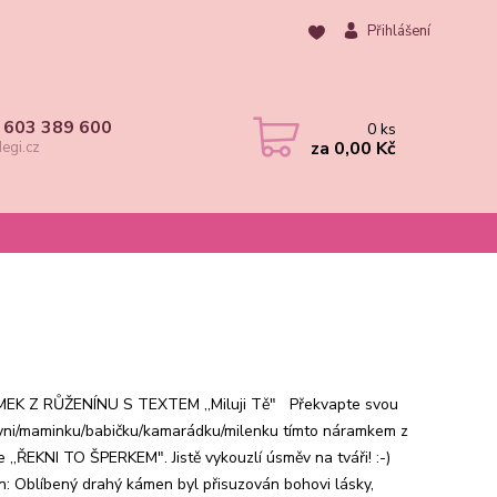
Přihlášení
 603 389 600
0
ks
za
0,00 Kč
egi.cz
K Z RŮŽENÍNU S TEXTEM ,,Miluji Tě" Překvapte svou
kyni/maminku/babičku/kamarádku/milenku tímto náramkem z
e ,,ŘEKNI TO ŠPERKEM". Jistě vykouzlí úsměv na tváři! :-)
n: Oblíbený drahý kámen byl přisuzován bohovi lásky,