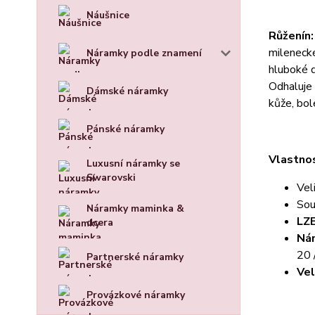
Náušnice
Růženín
milenecké
Náramky podle znamení
hluboké d
Odhaluje 
Dámské náramky
kůže, bol
Pánské náramky
Vlastnos
Luxusní náramky se
Swarovski
Vel
Sou
Náramky maminka &
LZE
dcera
Nár
20 
Partnerské náramky
Vel
Provázkové náramky