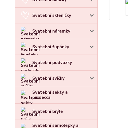
Svatební skleničky
Svatební náramky
Svatební župánky
Svatební podvazky
Svatební svíčky
Svatební sekty a
prosecca
Svatební brýle
Svatební samolepky a