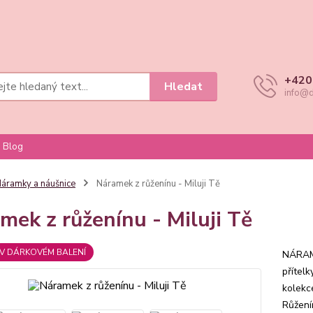
+420
Hledat
info@d
Blog
áramky a náušnice
Náramek z růženínu - Miluji Tě
mek z růženínu - Miluji Tě
V DÁRKOVÉM BALENÍ
NÁRAME
přítel
kolekc
Růžení