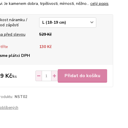
. Je kamenem dobra, trpělivosti, mírnosti, něžno...
celý popis
ikost náramku /
od zápěstí
a před slevou
529 Kč
tříte
130 Kč
sme plátci DPH
9 Kč
Přidat do košíku
/
ks
roduktu:
NST02
oblíbených