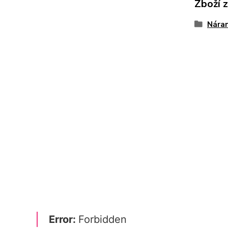
Zboží 
Náram