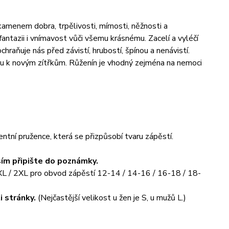
amenem dobra, trpělivosti, mírnosti, něžnosti a
fantazii i vnímavost vůči všemu krásnému. Zacelí a vyléčí
chraňuje nás před závistí, hrubostí, špínou a nenávistí.
stu k novým zítřkům. Růženín je vhodný zejména na nemoci
ntní pružence, která se přizpůsobí tvaru zápěstí.
ím připište do poznámky.
/ XL / 2XL pro obvod zápěstí 12-14 / 14-16 / 16-18 / 18-
i stránky.
(Nejčastější velikost u žen je S, u mužů L.)