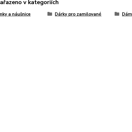
zařazeno v kategoriích
ky a náušnice
Dárky pro zamilované
Dám