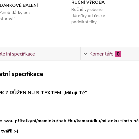
RUČNÍ VÝROBA
DÁRKOVÉ BALENÍ
Ručně vyrobené
Aneb dárky bez
dárečky od české
starostí.
podnikatelky.
etní specifikace
Komentáře
0
tní specifikace
 Z RŮŽENÍNU S TEXTEM ,,Miluji Tě"
e svou přítelkyni/maminku/babičku/kamarádku/milenku tímto ná
váři! :-)