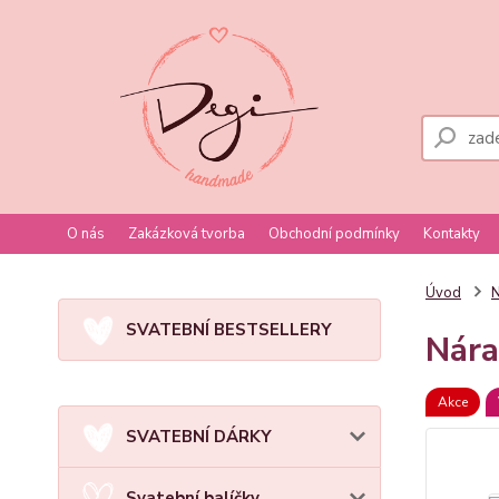
O nás
Zakázková tvorba
Obchodní podmínky
Kontakty
Úvod
N
SVATEBNÍ BESTSELLERY
Nára
Akce
SVATEBNÍ DÁRKY
Svatební balíčky