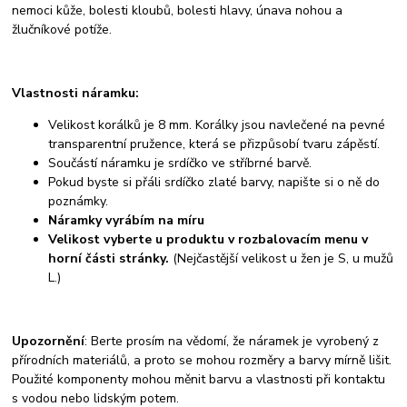
nemoci kůže, bolesti kloubů, bolesti hlavy, únava nohou a
žlučníkové potíže.
Vlastnosti náramku:
Velikost korálků je 8 mm. Korálky jsou navlečené na pevné
transparentní pružence, která se přizpůsobí tvaru zápěstí.
Součástí náramku je srdíčko ve stříbrné barvě.
Pokud byste si přáli srdíčko zlaté barvy, napište si o ně do
poznámky.
Náramky vyrábím na míru
Velikost vyberte u produktu v rozbalovacím menu v
horní části stránky.
(Nejčastější velikost u žen je S, u mužů
L.)
Upozornění
: Berte prosím na vědomí, že náramek je vyrobený z
přírodních materiálů, a proto se mohou rozměry a barvy mírně lišit.
Použité komponenty mohou měnit barvu a vlastnosti při kontaktu
s vodou nebo lidským potem.