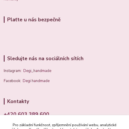
Plaťte u nás bezpečně
Sledujte nás na sociálních sítích
Instagram:
Degi_handmade
Facebook:
Degi handmade
Kontakty
+420 603 389 600
Pro základní funkčnost, zpříjemnění používání webu, analytické
info@degi.cz