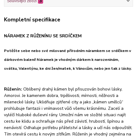
Související zboží
3
Kompletní specifikace
NÁRAMEK Z RŮŽENÍNU SE SRDÍČKEM
Potěšte sebe nebo své milované přírodním náramkem se srdíčkem v
dárkovém balení! Náramek je vhodným dárkem k narozeninám,
svátku, Valentýnu, ke dni žen/matek, k Vánocům, nebo jen tak z lásky.
Růženín:
Oblíbený drahý kámen byl přisuzován bohovi lásky,
Amorovi. Je kamenem dobra, trpělivosti, mírnosti, něžnosti a
milenecké lásky. Uklidňuje zjitřené city a jako „kámen umělců“
prohlubuje fantazii i vnímavost vůči všemu krásnému. Zacelí a
vyléčí hluboké duševní rány. Umožní nám ve složité situaci najít
cestu ke klidu a ochraňuje nás před závistí, hrubostí, špínou a
nenávistí. Odhaluje potřebu přátelství a lásky a učí nás odpouštět.
Tím otevírá cestu k novým zítřkům. Růženín je vhodný zejména na