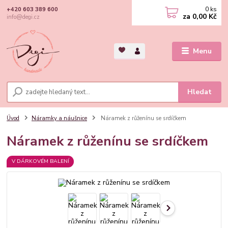
0
ks
+420 603 389 600
za
0,00 Kč
info@degi.cz
Menu
Hledat
Úvod
Náramky a náušnice
Náramek z růženínu se srdíčkem
Náramek z růženínu se srdíčkem
V DÁRKOVÉM BALENÍ