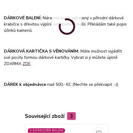
DÁRKOVÉ BALENÍ:
Náramek bude zabalený v přírodní dárkové
krabičce s dřevitou výplní, ozdobenou mašlí. Přikládám také popis
účinků kamenů.
DÁRKOVÁ KARTIČKA S VĚNOVÁNÍM:
Máte možnost vyjádřit
své pocity formou dárkové kartičky. Vybrat si ji můžete úplně
ZDARMA
ZDE
.
DÁREK k objednávce
nad 500,- Kč. (Nechte se překvapit :-))
Související zboží
3
V DÁRKOVÉM BALENÍ
V DÁRKOVÉM