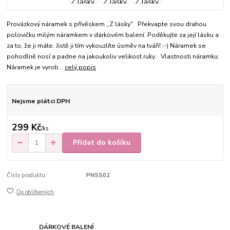
Provázkový náramek s přívěskem ,,Z lásky" Překvapte svou drahou
polovičku milým náramkem v dárkovém balení. Poděkujte za její lásku a
za to, že ji máte. Jistě ji tím vykouzlíte úsměv na tváři! :-) Náramek se
pohodlně nosí a padne na jakoukoliv velikost ruky. Vlastnosti náramku:
Náramek je vyrob...
celý popis
Nejsme plátci DPH
299 Kč
/
ks
Přidat do košíku
Číslo produktu:
PNSS02
Do oblíbených
DÁRKOVÉ BALENÍ