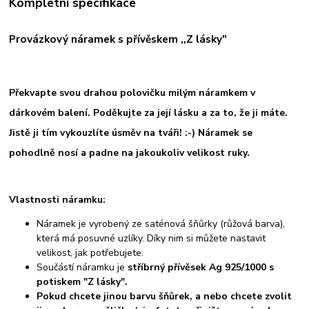
Kompletní specifikace
Provázkový náramek s přívěskem ,,Z lásky"
Překvapte svou drahou polovičku milým náramkem v
dárkovém balení. Poděkujte za její lásku a za to, že ji máte.
Jistě ji tím vykouzlíte úsměv na tváři! :-) Náramek se
pohodlně nosí a padne na jakoukoliv velikost ruky.
Vlastnosti náramku:
Náramek je vyrobený ze saténová šňůrky (růžová barva),
která má posuvné uzlíky. Díky nim si můžete nastavit
velikost, jak potřebujete.
Součástí náramku je
stříbrný přívěsek Ag 925/1000 s
potiskem "Z lásky".
Pokud chcete jinou barvu šňůrek, a nebo chcete zvolit