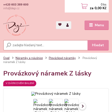
0
ks
+420 603 389 600
za
0,00 Kč
info@degi.cz
Menu
Hledat
Úvod
Náramky a náušnice
Provázkové náramky
Provázkový
náramek Z lásky
Provázkový náramek Z lásky
V DÁRKOVÉM BALENÍ