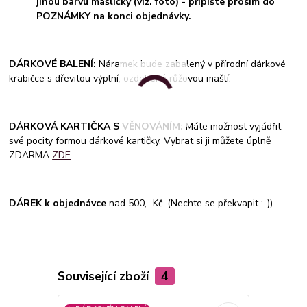
jinou barvu mašličky (viz. foto) - připište prosím do
POZNÁMKY na konci objednávky.
DÁRKOVÉ BALENÍ:
Náramek bude zabalený v přírodní dárkové
krabičce s dřevitou výplní, ozdobené růžovou mašlí.
DÁRKOVÁ KARTIČKA S VĚNOVÁNÍM:
Máte možnost vyjádřit
své pocity formou dárkové kartičky. Vybrat si ji můžete úplně
ZDARMA
ZDE
.
DÁREK k objednávce
nad 500,- Kč. (Nechte se překvapit :-))
Související zboží
4