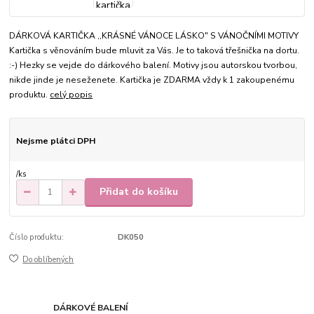
DÁRKOVÁ KARTIČKA ,,KRÁSNÉ VÁNOCE LÁSKO" S VÁNOČNÍMI MOTIVY
Kartička s věnováním bude mluvit za Vás. Je to taková třešnička na dortu.
:-) Hezky se vejde do dárkového balení. Motivy jsou autorskou tvorbou,
nikde jinde je neseženete. Kartička je ZDARMA vždy k 1 zakoupenému
produktu.
celý popis
Nejsme plátci DPH
/
ks
Přidat do košíku
Číslo produktu:
DK050
Do oblíbených
DÁRKOVÉ BALENÍ