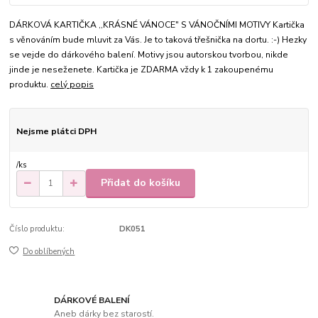
DÁRKOVÁ KARTIČKA ,,KRÁSNÉ VÁNOCE" S VÁNOČNÍMI MOTIVY Kartička
s věnováním bude mluvit za Vás. Je to taková třešnička na dortu. :-) Hezky
se vejde do dárkového balení. Motivy jsou autorskou tvorbou, nikde
jinde je neseženete. Kartička je ZDARMA vždy k 1 zakoupenému
produktu.
celý popis
Nejsme plátci DPH
/
ks
Přidat do košíku
Číslo produktu:
DK051
Do oblíbených
DÁRKOVÉ BALENÍ
Aneb dárky bez starostí.