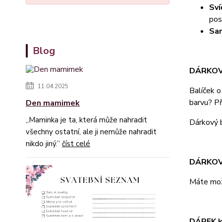
Sví
pos
Sam
Blog
DÁRKOV
11.04.2025
Balíček 
barvu? Př
Den mamimek
„Maminka je ta, která může nahradit
Dárkový 
všechny ostatní, ale ji nemůže nahradit
nikdo jiný.”
číst celé
DÁRKOV
Máte mož
DÁREK k