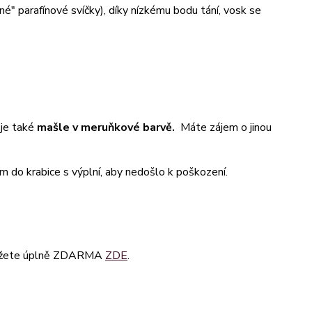
né" parafínové svíčky), díky nízkému bodu tání, vosk se
 je také
mašle v meruňkové barvě.
Máte zájem o jinou
ím do krabice s výplní, aby nedošlo k poškození.
i můžete úplně ZDARMA
ZDE
.