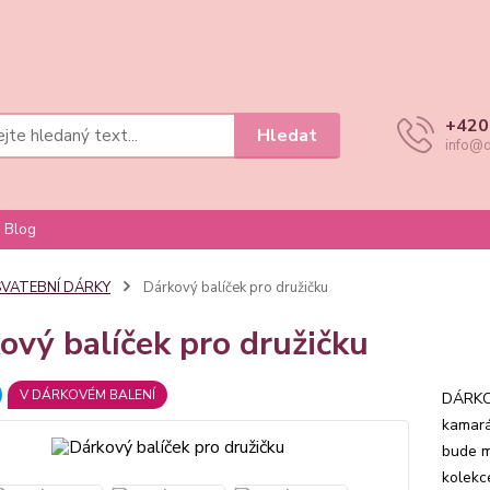
+420
Hledat
info@d
Blog
SVATEBNÍ DÁRKY
Dárkový balíček pro družičku
ový balíček pro družičku
V DÁRKOVÉM BALENÍ
DÁRKO
kamará
bude m
kolekc