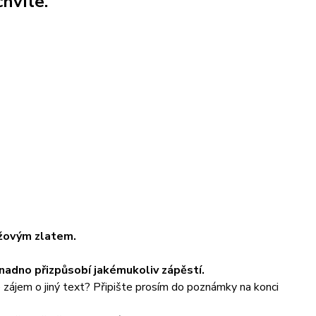
hvíle.
ůžovým zlatem.
snadno přizpůsobí jakémukoliv zápěstí.
 zájem o jiný text? Připište prosím do poznámky na konci