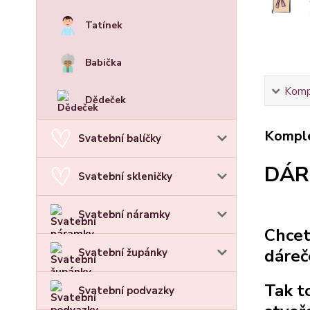
Tatínek
Babička
Kompl
Dědeček
Komple
Svatební balíčky
DÁR
Svatební skleničky
Svatební náramky
Chcet
dáreč
Svatební župánky
Tak t
Svatební podvazky