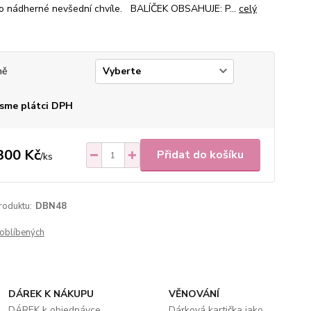
to nádherné nevšední chvíle. BALÍČEK OBSAHUJE: P...
celý
ně
sme plátci DPH
300 Kč
Přidat do košíku
/
ks
roduktu:
DBN48
oblíbených
DÁREK K NÁKUPU
VĚNOVÁNÍ
DÁREK k objednávce
Dárková kartička jako