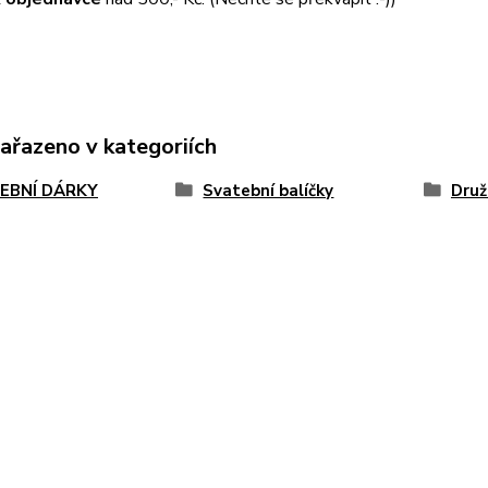
zařazeno v kategoriích
EBNÍ DÁRKY
Svatební balíčky
Druž