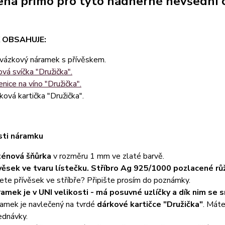
ená přímo pro tyto nádherné nevšední c
 OBSAHUJE:
vázkový náramek s přívěskem.
ová svíčka "Družička".
enice na víno "Družička".
ková kartička "Družička".
sti náramku
énová šňůrka
v rozměru 1 mm ve zlaté barvě.
věsek ve tvaru lístečku. Stříbro Ag 925/1000 pozlacené r
ete přívěsek ve stříbře? Připište prosím do poznámky.
amek je v UNI velikosti - má posuvné uzlíčky a dík nim se 
amek je navlečený na tvrdé
dárkové kartičce "Družička"
. Máte
ednávky.