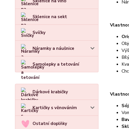
Sklenice na víno
Nár
Sklenice na sekt
Vlastnos
Svíčky
Ori
Obj
Náramky a náušnice
Výš
Bílý
Kva
Samolepky a tetování
Chc
Dárkové krabičky
Vlastnos
Sój
Kartičky s věnováním
Von
Bav
Ostatní doplňky
Skl