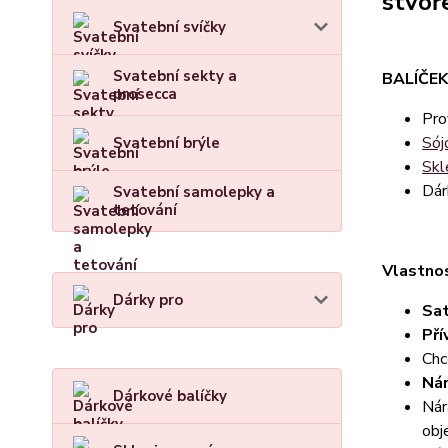
stvoř
Svatební svíčky
Svatební sekty a
BALÍČEK
prosecca
Pro
Sój
Svatební brýle
Skl
Dár
Svatební samolepky a
tetování
Vlastno
Dárky pro
Sat
Pří
Chc
Nár
Dárkové balíčky
Nár
obj