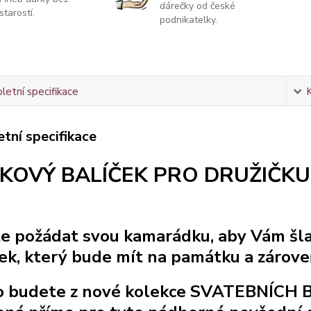
dárečky od české
starostí.
podnikatelky.
etní specifikace
tní specifikace
KOVÝ BALÍČEK PRO DRUŽIČKU
e požádat svou kamarádku, aby Vám šla
ek, který bude mít na památku a zárove
o budete z nové kolekce SVATEBNÍCH B