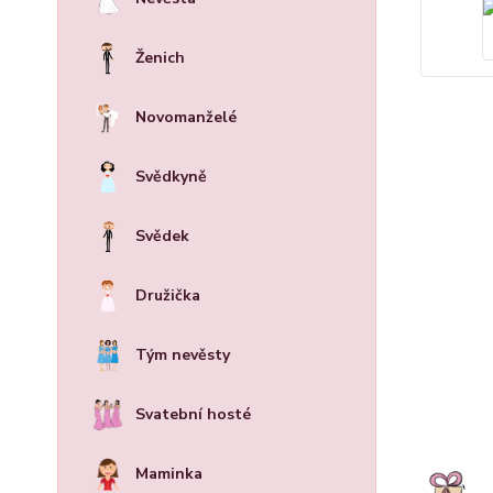
Ženich
Novomanželé
Svědkyně
Svědek
Družička
Tým nevěsty
Svatební hosté
Maminka