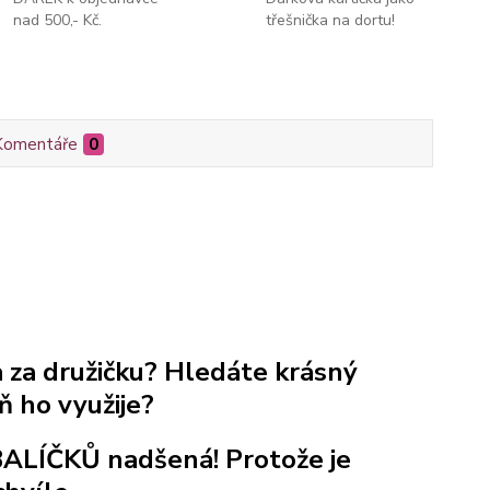
nad 500,- Kč.
třešnička na dortu!
Komentáře
0
 za družičku? Hledáte krásný
ň ho využije?
ALÍČKŮ nadšená! Protože je