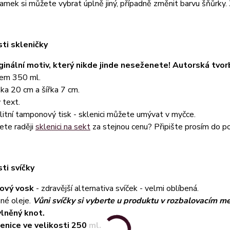
amek si můžete vybrat úplně jiný, případně změnit barvu šňůrky
ti skleničky
ginální motiv, který nikde jinde neseženete! Autorská tvor
em 350 ml.
ka 20 cm a šířka 7 cm.
 text.
litní tamponový tisk - sklenici můžete umývat v myčce.
ete raději
sklenici na sekt
za stejnou cenu? Připište prosím do 
ti svíčky
ový vosk
- zdravější alternativa svíček - velmi oblíbená.
né oleje.
Vůni svíčky si vyberte u produktu v rozbalovacím me
lněný knot.
enice ve velikosti 250 ml.