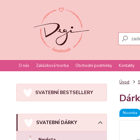
O nás
Zakázková tvorba
Obchodní podmínky
Kontakty
Úvod
SVATEBNÍ BESTSELLERY
Dárk
Novinka
SVATEBNÍ DÁRKY
Nevěsta