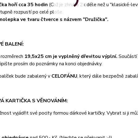
čka hoří cca 35 hodin
(Což je zhruba 2x déle než u "klasické-lev
tupně rozpustí po celé ploše.
olepka ve tvaru čtverce s názvem "Družička".
É BALENÍ:
o rozměrech
19,5x25 cm je vyplněný dřevitou výplní.
Součástí
ipište prosím do poznámky na konci objednávky.
balíček bude zabalený v
CELOFÁNU
, který dále bezpečně zabal
Á KARTIČKA S VĚNOVÁNÍM:
nost vyjádřit své pocity formou dárkové kartičky. Vybrat si j
 objednávce
nad 500,- Kč. (Nechte se překvapit :-))