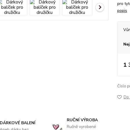
pro ty
popis
Vů
Nej
1 
Číslo p
Do 
RUČNÍ VÝROBA
DÁRKOVÉ BALENÍ
Ručně vyrobené
Aneb dárky bez