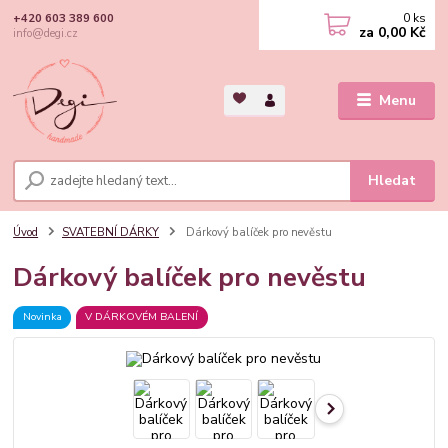
0
ks
+420 603 389 600
za
0,00 Kč
info@degi.cz
Menu
Hledat
Úvod
SVATEBNÍ DÁRKY
Dárkový balíček pro nevěstu
Dárkový balíček pro nevěstu
Novinka
V DÁRKOVÉM BALENÍ