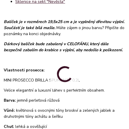
Sklenice na sekt "Nevěsta"
Balíček je v rozměrech 19,5x25 cm a je vyplněný dřevitou výplní.
Součástí je také bílá mašle.
Máte zájem o jinou barvu? Připište do
poznámky na konci objednávky.
Dárkový balíček bude zabalený v CELOFÁNU, který dále
bezpečně zabalím do krabice s výplní, aby nedošlo k poškození.
Vlastnosti prosecca:
MINI PROSECCO BRILLA SPUMANTE 0,2L
Velice elegantní a luxusní láhev s perfektním obsahem.
Barva:
jemně perleťová růžová
Vůně:
květinová s ovocnými tóny broskví a zelených jablek a
druhotnými tóny achátu a šeříku
Chuť:
lehká a osvěžující