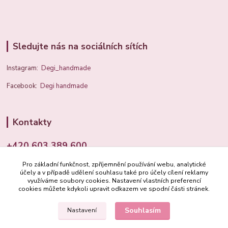
Sledujte nás na sociálních sítích
Instagram:
Degi_handmade
Facebook:
Degi handmade
Kontakty
+420 603 389 600
Pro základní funkčnost, zpříjemnění používání webu, analytické
info@degi.cz
účely a v případě udělení souhlasu také pro účely cílení reklamy
využíváme soubory cookies. Nastavení vlastních preferencí
cookies můžete kdykoli upravit odkazem ve spodní části stránek.
Souhlasím
Nastavení