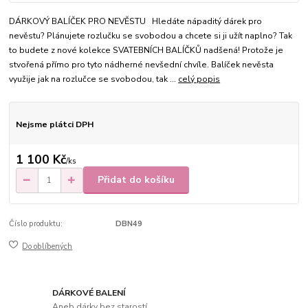
DÁRKOVÝ BALÍČEK PRO NEVĚSTU Hledáte nápaditý dárek pro
nevěstu? Plánujete rozlučku se svobodou a chcete si ji užít naplno? Tak
to budete z nové kolekce SVATEBNÍCH BALÍČKŮ nadšená! Protože je
stvořená přímo pro tyto nádherné nevšední chvíle. Balíček nevěsta
využije jak na rozlučce se svobodou, tak ...
celý popis
Nejsme plátci DPH
1 100 Kč
/
ks
Přidat do košíku
Číslo produktu:
DBN49
Do oblíbených
DÁRKOVÉ BALENÍ
Aneb dárky bez starostí.