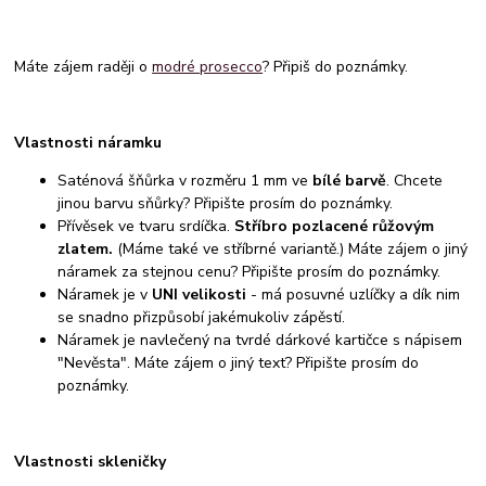
Máte zájem raději o
modré prosecco
? Připiš do poznámky.
Vlastnosti náramku
Saténová šňůrka v rozměru 1 mm ve
bílé barvě
. Chcete
jinou barvu sňůrky? Připište prosím do poznámky.
Přívěsek ve tvaru srdíčka.
Stříbro pozlacené růžovým
zlatem.
(Máme také ve stříbrné variantě.) Máte zájem o jiný
náramek za stejnou cenu? Připište prosím do poznámky.
Náramek je v
UNI velikosti
- má posuvné uzlíčky a dík nim
se snadno přizpůsobí jakémukoliv zápěstí.
Náramek je navlečený na tvrdé dárkové kartičce s nápisem
"Nevěsta". Máte zájem o jiný text? Připište prosím do
poznámky.
Vlastnosti skleničky