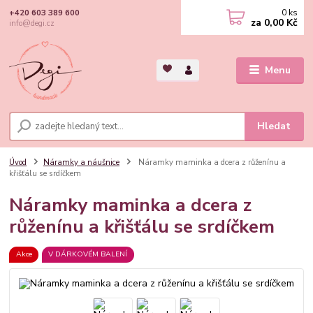
0
ks
+420 603 389 600
za
0,00 Kč
info@degi.cz
Menu
Hledat
Úvod
Náramky a náušnice
Náramky maminka a dcera z růženínu a
křišťálu se srdíčkem
Náramky maminka a dcera z
růženínu a křišťálu se srdíčkem
Akce
V DÁRKOVÉM BALENÍ