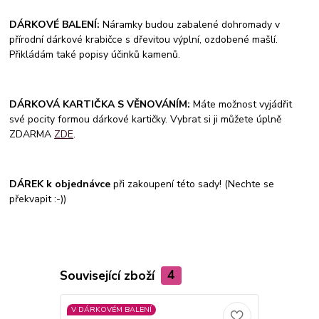
DÁRKOVÉ BALENÍ:
Náramky budou zabalené dohromady v
přírodní dárkové krabičce s dřevitou výplní, ozdobené mašlí.
Přikládám také popisy účinků kamenů.
DÁRKOVÁ KARTIČKA S VĚNOVÁNÍM:
Máte možnost vyjádřit
své pocity formou dárkové kartičky. Vybrat si ji můžete úplně
ZDARMA
ZDE
.
DÁREK k objednávce
při zakoupení této sady! (Nechte se
překvapit :-))
Související zboží
4
V DÁRKOVÉM BALENÍ
V DÁRKOVÉM