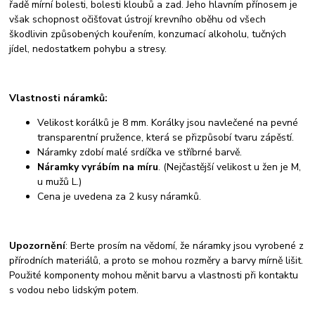
řadě mírní bolesti, bolesti kloubů a zad. Jeho hlavním přínosem je
však schopnost očišťovat ústrojí krevního oběhu od všech
škodlivin způsobených kouřením, konzumací alkoholu, tučných
jídel, nedostatkem pohybu a stresy.
Vlastnosti náramků:
Velikost korálků je 8 mm. Korálky jsou navlečené na pevné
transparentní pružence, která se přizpůsobí tvaru zápěstí.
Náramky zdobí malé srdíčka ve stříbrné barvě.
Náramky vyrábím na míru
. (Nejčastější velikost u žen je M,
u mužů L.)
Cena je uvedena za 2 kusy náramků.
Upozornění
: Berte prosím na vědomí, že náramky jsou vyrobené z
přírodních materiálů, a proto se mohou rozměry a barvy mírně lišit.
Použité komponenty mohou měnit barvu a vlastnosti při kontaktu
s vodou nebo lidským potem.