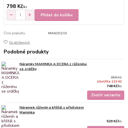
798 Kč
/
ks
Přidat do košíku
Číslo produktu:
NMAD02/15
Do oblíbených
Podobné produkty
Náramky MAMINKA A DCERA z růženínu
se srdíčky
858 Kč
Ušetříte 110 Kč
748 Kč
/
ks
Zvolit variantu
Náramek růženín a křišťál s přívěskem
Maminka
529 Kč
/
ks