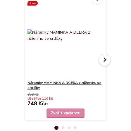
Akce
Náramky MAMINKA A DCERA z růženínu se
Náramek růže
srdíčky
Maminka
858 Kč
Ušetříte 110 Kč
748 Kč
529 Kč
/
ks
/
ks
Zvolit variantu