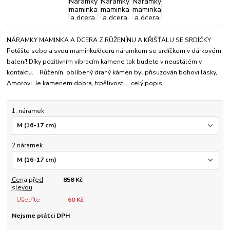
NÁRAMKY MAMINKA A DCERA Z RŮŽENÍNU A KŘIŠŤÁLU SE SRDÍČKY
Potěšte sebe a svou maminku/dceru náramkem se srdíčkem v dárkovém
balení! Díky pozitivním vibracím kamene tak budete v neustálém v
kontaktu. Růženín, oblíbený drahý kámen byl přisuzován bohovi lásky,
Amorovi. Je kamenem dobra, trpělivosti...
celý popis
1. náramek
2.náramek
Cena před
858 Kč
slevou
Ušetříte
60 Kč
Nejsme plátci DPH