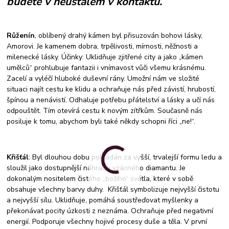
budete v neustálém v kontaktu.
Růženín
, oblíbený drahý kámen byl přisuzován bohovi lásky,
Amorovi. Je kamenem dobra, trpělivosti, mírnosti, něžnosti a
milenecké lásky. Účinky: Uklidňuje zjitřené city a jako „kámen
umělců“ prohlubuje fantazii i vnímavost vůči všemu krásnému.
Zacelí a vyléčí hluboké duševní rány. Umožní nám ve složité
situaci najít cestu ke klidu a ochraňuje nás před závistí, hrubostí,
špínou a nenávistí. Odhaluje potřebu přátelství a lásky a učí nás
odpouštět. Tím otevírá cestu k novým zítřkům. Současně nás
posiluje k tomu, abychom byli také někdy schopni říci „ne!“.
Křišťál
: Byl dlouhou dobu pokládán za vyšší, trvalejší formu ledu a
sloužil jako dostupnější náhrada vzácného diamantu. Je
dokonalým nositelem čistého „božího“ světla, které v sobě
obsahuje všechny barvy duhy. Křišťál symbolizuje nejvyšší čistotu
a nejvyšší sílu. Uklidňuje, pomáhá soustřeďovat myšlenky a
překonávat pocity úzkosti z neznáma. Ochraňuje před negativní
energií. Podporuje všechny hojivé procesy duše a těla. V první