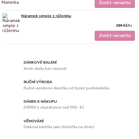
Zvolit variantu
Náramek simple z růženínu
399 Kč
/
ks
Zvolit variantu
DÁRKOVÉ BALENÍ
Aneb dárky bez starostí.
RUČNÍ VÝROBA
Ručně vyrobené dárečky od české podnikatelky.
DÁREK K NÁKUPU
DÁREK k objednávce nad 500,- Kč.
VĚNOVÁNÍ
Dárková kartička jako třešnička na dortu!