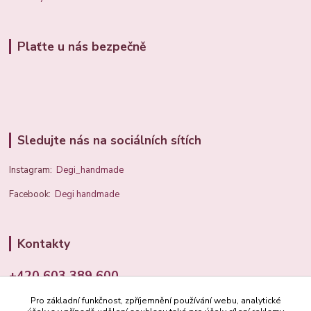
Plaťte u nás bezpečně
Sledujte nás na sociálních sítích
Instagram:
Degi_handmade
Facebook:
Degi handmade
Kontakty
+420 603 389 600
Pro základní funkčnost, zpříjemnění používání webu, analytické
info@degi.cz