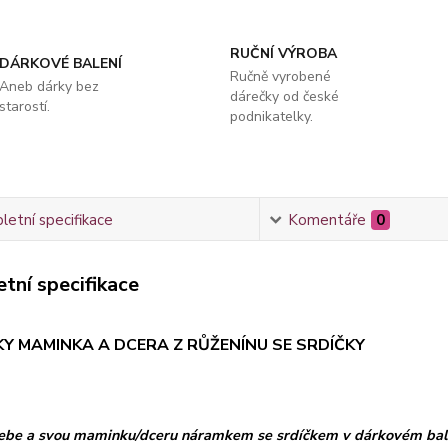
RUČNÍ VÝROBA
DÁRKOVÉ BALENÍ
Ručně vyrobené
Aneb dárky bez
dárečky od české
starostí.
podnikatelky.
etní specifikace
Komentáře
0
tní specifikace
Y MAMINKA A DCERA Z RŮŽENÍNU SE SRDÍČKY
sebe a svou maminku/dceru náramkem se srdíčkem
v dárkovém bal