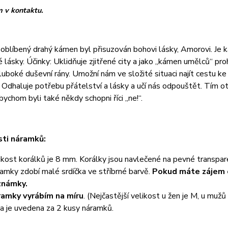
m v kontaktu.
, oblíbený drahý kámen byl přisuzován bohovi lásky, Amorovi. Je k
 lásky. Účinky: Uklidňuje zjitřené city a jako „kámen umělců“ pro
hluboké duševní rány. Umožní nám ve složité situaci najít cestu ke 
. Odhaluje potřebu přátelství a lásky a učí nás odpouštět. Tím o
bychom byli také někdy schopni říci „ne!“.
ti náramků:
ikost korálků je 8 mm. Korálky jsou navlečené na pevné transpare
amky zdobí malé srdíčka ve stříbrné barvě.
Pokud máte zájem o 
známky.
amky vyrábím na míru
. (Nejčastější velikost u žen je M, u mužů 
a je uvedena za 2 kusy náramků.