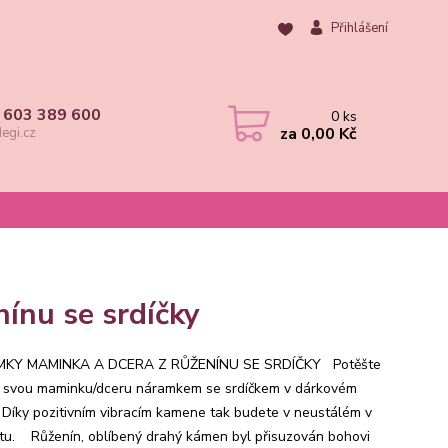
Přihlášení
 603 389 600
0
ks
za
0,00 Kč
egi.cz
nu se srdíčky
KY MAMINKA A DCERA Z RŮŽENÍNU SE SRDÍČKY Potěšte
 svou maminku/dceru náramkem se srdíčkem v dárkovém
! Díky pozitivním vibracím kamene tak budete v neustálém v
tu. Růženín, oblíbený drahý kámen byl přisuzován bohovi