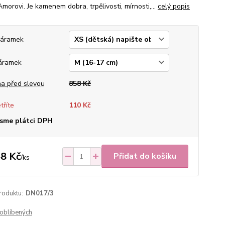
Amorovi. Je kamenem dobra, trpělivosti, mírnosti,...
celý popis
náramek
áramek
a před slevou
858 Kč
tříte
110 Kč
sme plátci DPH
8 Kč
Přidat do košíku
/
ks
roduktu:
DN017/3
oblíbených