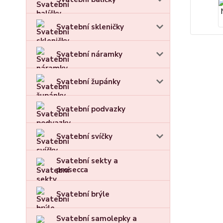
Svatební skleničky
Svatební náramky
Svatební župánky
Svatební podvazky
Svatební svíčky
Svatební sekty a
prosecca
Svatební brýle
Svatební samolepky a