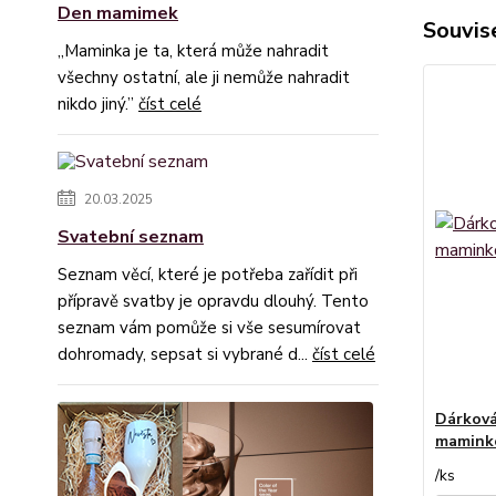
Den mamimek
Souvise
„Maminka je ta, která může nahradit
všechny ostatní, ale ji nemůže nahradit
nikdo jiný.”
číst celé
20.03.2025
Svatební seznam
Seznam věcí, které je potřeba zařídit při
přípravě svatby je opravdu dlouhý. Tento
seznam vám pomůže si vše sesumírovat
dohromady, sepsat si vybrané d...
číst celé
Dárková
mamink
/
ks