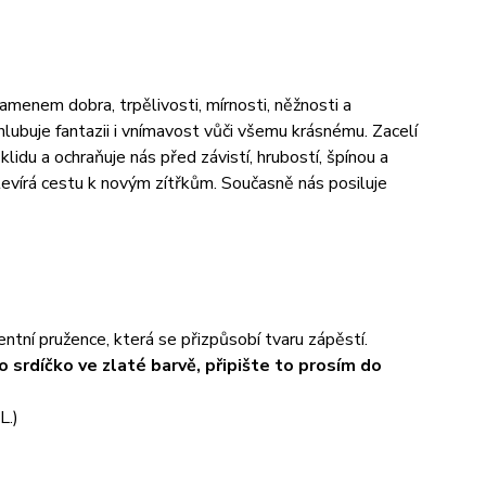
amenem dobra, trpělivosti, mírnosti, něžnosti a
hlubuje fantazii i vnímavost vůči všemu krásnému. Zacelí
klidu a ochraňuje nás před závistí, hrubostí, špínou a
tevírá cestu k novým zítřkům. Současně nás posiluje
ntní pružence, která se přizpůsobí tvaru zápěstí.
srdíčko ve zlaté barvě, připište to prosím do
L.)