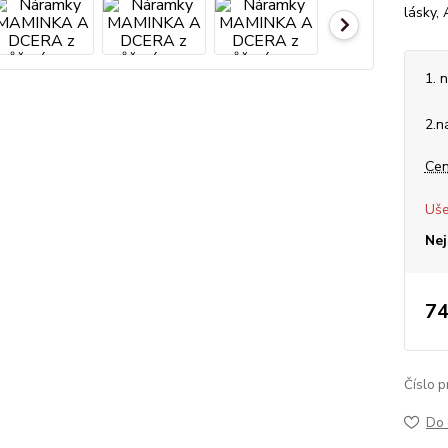
lásky, 
1. 
2.n
Cen
Uše
Nej
74
Číslo p
Do 