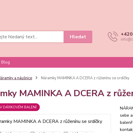
+420
Hledat
info@d
Blog
áramky a náušnice
Náramky MAMINKA A DCERA z růženínu se srdíčky
mky MAMINKA A DCERA z růžení
V DÁRKOVÉM BALENÍ
NÁRAM
sebe a
balení
kontak