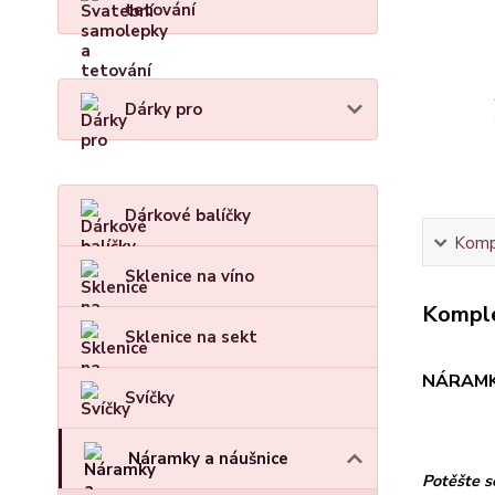
tetování
Dárky pro
Dárkové balíčky
Kompl
Sklenice na víno
Komple
Sklenice na sekt
NÁRAMK
Svíčky
Náramky a náušnice
Potěšte 