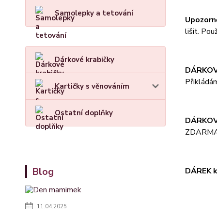
Samolepky a tetování
Upozorn
lišit. Po
Dárkové krabičky
DÁRKOV
Přikládá
Kartičky s věnováním
Ostatní doplňky
DÁRKOV
ZDARM
Blog
DÁREK k
11.04.2025