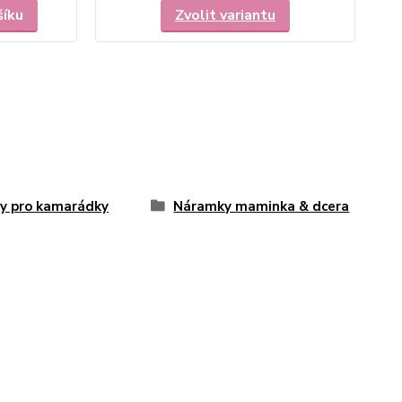
šíku
Zvolit variantu
y pro kamarádky
Náramky maminka & dcera