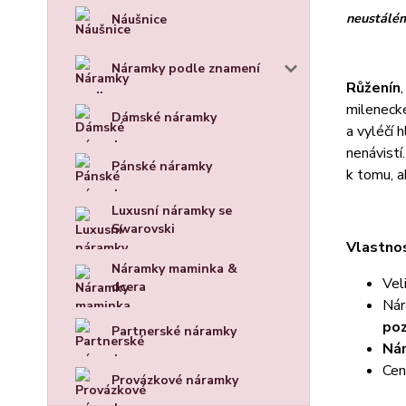
neustálé
Náušnice
Náramky podle znamení
Růženín
milenecké
Dámské náramky
a vyléčí 
nenávistí
Pánské náramky
k tomu, a
Luxusní náramky se
Swarovski
Vlastnos
Náramky maminka &
Vel
dcera
Nár
po
Partnerské náramky
Nár
Cen
Provázkové náramky