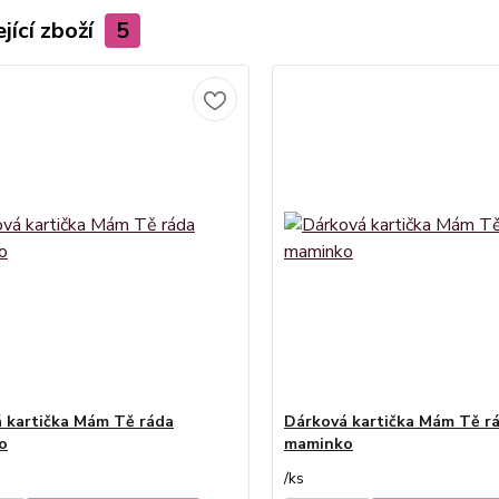
jící zboží
5
 kartička Mám Tě ráda
Dárková kartička Mám Tě r
o
maminko
/
ks