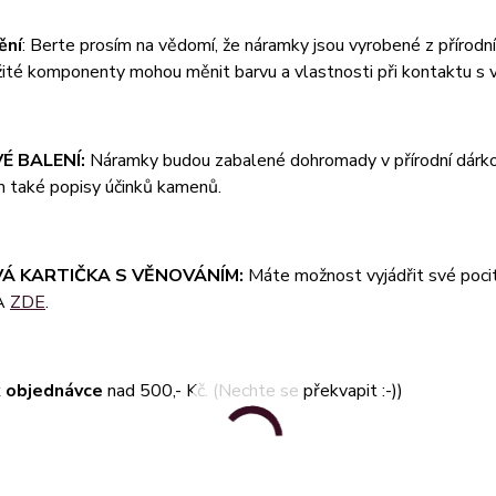
ění
: Berte prosím na vědomí, že náramky jsou vyrobené z přírodn
užité komponenty mohou měnit barvu a vlastnosti při kontaktu s
É BALENÍ:
Náramky budou zabalené dohromady v přírodní dárkov
m také popisy účinků kamenů.
Á KARTIČKA S VĚNOVÁNÍM:
Máte možnost vyjádřit své pocity
A
ZDE
.
 objednávce
nad 500,- Kč. (Nechte se překvapit :-))