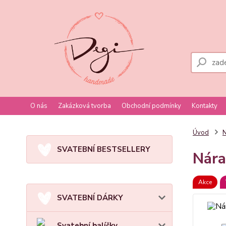
O nás
Zakázková tvorba
Obchodní podmínky
Kontakty
Úvod
N
SVATEBNÍ BESTSELLERY
Nára
Akce
SVATEBNÍ DÁRKY
Svatební balíčky