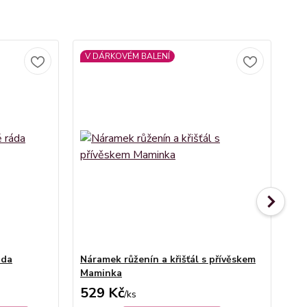
V DÁRKOVÉM BALENÍ
V
áda
Náramek růženín a křišťál s přívěskem
Nár
Maminka
Ma
529 Kč
5
/
ks