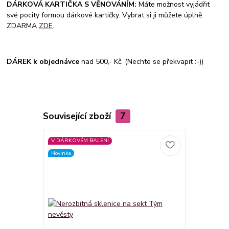
DÁRKOVÁ KARTIČKA S VĚNOVÁNÍM:
Máte možnost vyjádřit
své pocity formou dárkové kartičky. Vybrat si ji můžete úplně
ZDARMA
ZDE
.
DÁREK k objednávce
nad 500,- Kč. (Nechte se překvapit :-))
Související zboží
7
V DÁRKOVÉM BALENÍ
V DÁRKOVÉM
Novinka
Novinka