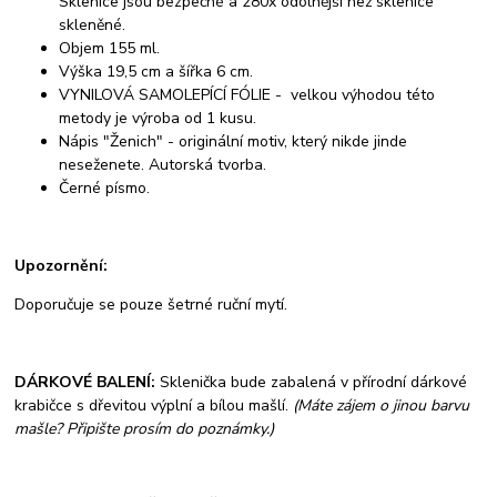
Sklenice jsou bezpečné a 280x odolnější než sklenice
skleněné.
Objem 155 ml.
Výška 19,5 cm a šířka 6 cm.
VYNILOVÁ SAMOLEPÍCÍ FÓLIE - velkou výhodou této
metody je výroba od 1 kusu.
Nápis "Ženich" - originální motiv, který nikde jinde
neseženete. Autorská tvorba.
Černé písmo.
Upozornění:
Doporučuje se pouze šetrné ruční mytí.
DÁRKOVÉ BALENÍ:
Sklenička bude zabalená v přírodní dárkové
krabičce s dřevitou výplní a bílou mašlí.
(Máte zájem o jinou barvu
mašle? Připište prosím do poznámky.)