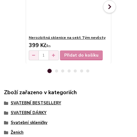
Nerozbitná sklenice na sekt Tým nevěsty
Nerozbitná 
399 Kč
399 Kč
/
ks
/
ks
Přidat do košíku
Zboží zařazeno v kategoriích
SVATEBNÍ BESTSELLERY
SVATEBNÍ DÁRKY
Svatební skleničky
Ženich