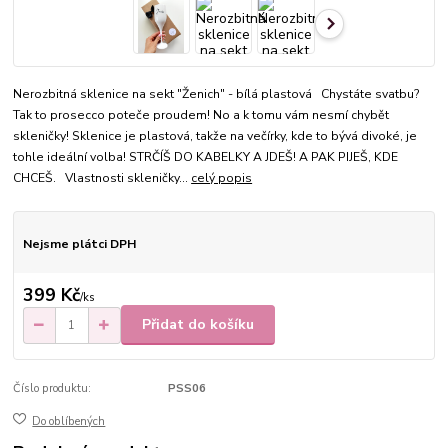
Nerozbitná sklenice na sekt "Ženich" - bílá plastová Chystáte svatbu?
Tak to prosecco poteče proudem! No a k tomu vám nesmí chybět
skleničky! Sklenice je plastová, takže na večírky, kde to bývá divoké, je
tohle ideální volba! STRČÍŠ DO KABELKY A JDEŠ! A PAK PIJEŠ, KDE
CHCEŠ. Vlastnosti skleničky...
celý popis
Nejsme plátci DPH
399 Kč
/
ks
Přidat do košíku
Číslo produktu:
PSS06
Do oblíbených