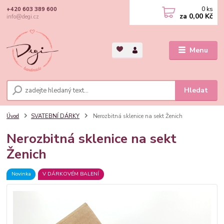
0
ks
+420 603 389 600
za
0,00 Kč
info@degi.cz
Menu
Hledat
Úvod
SVATEBNÍ DÁRKY
Nerozbitná sklenice na sekt Ženich
Nerozbitná sklenice na sekt
Ženich
Novinka
V DÁRKOVÉM BALENÍ