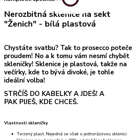
Nerozbitná sklenice na sekt
"Ženich" - bílá plastová
Chystáte svatbu? Tak to prosecco poteče
proudem! No a k tomu vám nesmí chybět
skleničky! Sklenice je plastová, takže na
večírky, kde to bývá divoké, je tohle
ideální volba!
STRČÍŠ DO KABELKY A JDEŠ! A
PAK
PIJEŠ, KDE CHCEŠ.
Vlastnosti skleničky
Tvrzený plast. Nejedná se však o jednorázovou sklenici.