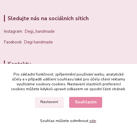
Sledujte nás na sociálních sítích
Instagram:
Degi_handmade
Facebook:
Degi handmade
Kontakty
Pro základní funkčnost, zpříjemnění používání webu, analytické
+420 603 389 600
účely a v případě udělení souhlasu také pro účely cílení reklamy
využíváme soubory cookies. Nastavení vlastních preferencí
cookies můžete kdykoli upravit odkazem ve spodní části stránek.
info@degi.cz
Souhlasím
Nastavení
Souhlas můžete odmítnout
zde
.
Degi.cz