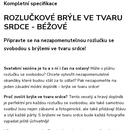
Kompletní specifikace
ROZLUČKOVÉ BRÝLE VE TVARU
SRDCE - BÉŽOVÉ
Připravte se na nezapomenutelnou rozlučku se
svobodou s brýlemi ve tvaru srdce!
Svatební sezóna je tu a s ní i čas na oslavy!
Máte v plánu
rozlučku se svobodou? Chcete vytvořit nezapomenutelné
okamžiky, které budou stát za to sdílet? Pak nezapomeňte na
jeden zásadní módní doplněk – brýle ve tvaru srdce!
Proč zvolit brýle ve tvaru srdce?
Tento veselý a hravý doplněk
je perfektní pro každou rozlučku se svobodou, ale také samotnou
svatbu! Jsou nejen zábavné a fotogenické, ale také přidávají šťávu
a styl každé párty. S brýlemi ve tvaru srdce bude každá fotografie
vypadat ještě úchvatněji!