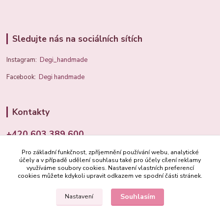
Sledujte nás na sociálních sítích
Instagram:
Degi_handmade
Facebook:
Degi handmade
Kontakty
+420 603 389 600
Pro základní funkčnost, zpříjemnění používání webu, analytické
info@degi.cz
účely a v případě udělení souhlasu také pro účely cílení reklamy
využíváme soubory cookies. Nastavení vlastních preferencí
cookies můžete kdykoli upravit odkazem ve spodní části stránek.
Souhlasím
Nastavení