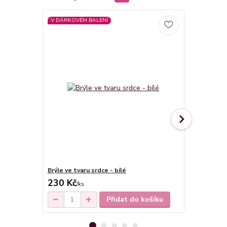
V DÁRKOVÉM BALENÍ
V DÁRKOVÉM
Novinka
Brýle ve tvaru srdce - bílé
Brýle ve tva
230 Kč
230 Kč
/
ks
/
ks
Přidat do košíku