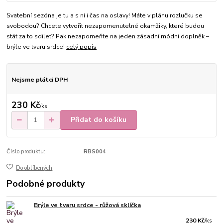
Svatební sezóna je tu a s ní i čas na oslavy! Máte v plánu rozlučku se
svobodou? Chcete vytvořit nezapomenutelné okamžiky, které budou
stát za to sdílet? Pak nezapomeňte na jeden zásadní módní doplněk –
brýle ve tvaru srdce!
celý popis
Nejsme plátci DPH
230 Kč
/
ks
Přidat do košíku
Číslo produktu:
RBS004
Do oblíbených
Podobné produkty
Brýle ve tvaru srdce - růžová sklíčka
230 Kč
/
ks