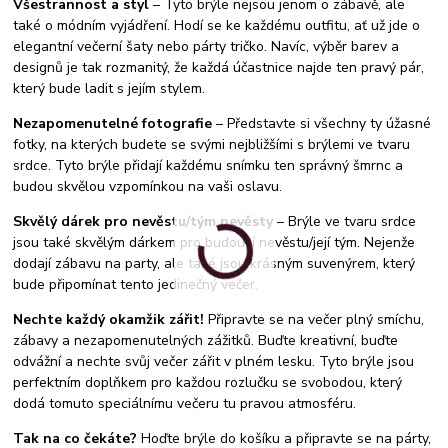
Všestrannost a styl
– Tyto brýle nejsou jenom o zábavě, ale
také o módním vyjádření. Hodí se ke každému outfitu, ať už jde o
elegantní večerní šaty nebo párty tričko. Navíc, výběr barev a
designů je tak rozmanitý, že každá účastnice najde ten pravý pár,
který bude ladit s jejím stylem.
Nezapomenutelné fotografie
– Představte si všechny ty úžasné
fotky, na kterých budete se svými nejbližšími s brýlemi ve tvaru
srdce. Tyto brýle přidají každému snímku ten správný šmrnc a
budou skvělou vzpomínkou na vaši oslavu.
Skvělý dárek pro nevěstu/tým nevěsty
– Brýle ve tvaru srdce
jsou také skvělým dárkem pro budoucí nevěstu/její tým. Nejenže
dodají zábavu na party, ale také jsou krásným suvenýrem, který
bude připomínat tento jedinečný večer.
Nechte každý okamžik zářit!
Připravte se na večer plný smíchu,
zábavy a nezapomenutelných zážitků. Buďte kreativní, buďte
odvážní a nechte svůj večer zářit v plném lesku. Tyto brýle jsou
perfektním doplňkem pro každou rozlučku se svobodou, který
dodá tomuto speciálnímu večeru tu pravou atmosféru.
Tak na co čekáte?
Hoďte brýle do košíku a připravte se na párty,