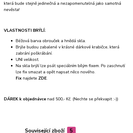
která bude stejně jedinečná a nezapomenutelná jako samotná
nevěsta!
VLASTNOSTI BRÝLÍ:
Béžová barva obrouček a hnědá skla.
Brýle budou zabalené v krásné dárkové krabičce, která
zabrání poškrábání.
UNI velikost.
Na skla brýlí lze psát speciálním bílým fixem. Po zaschnutí
lze fix smazat a opět napsat něco nového.
Fix
najdete
ZDE
.
DÁREK k objednávce
nad 500,- Kč. (Nechte se překvapit :-))
Související zboží
5