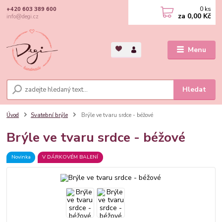
0
ks
+420 603 389 600
za
0,00 Kč
info@degi.cz
Menu
Hledat
Úvod
Svatební brýle
Brýle ve tvaru srdce - béžové
Brýle ve tvaru srdce - béžové
Novinka
V DÁRKOVÉM BALENÍ