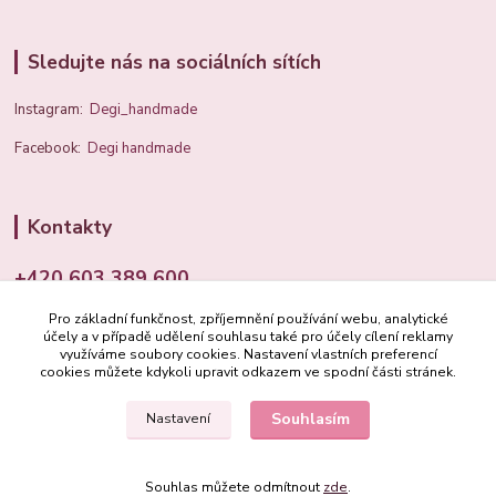
Sledujte nás na sociálních sítích
Instagram:
Degi_handmade
Facebook:
Degi handmade
Kontakty
+420 603 389 600
Pro základní funkčnost, zpříjemnění používání webu, analytické
info@degi.cz
účely a v případě udělení souhlasu také pro účely cílení reklamy
využíváme soubory cookies. Nastavení vlastních preferencí
cookies můžete kdykoli upravit odkazem ve spodní části stránek.
Souhlasím
Nastavení
Degi.cz
Souhlas můžete odmítnout
zde
.