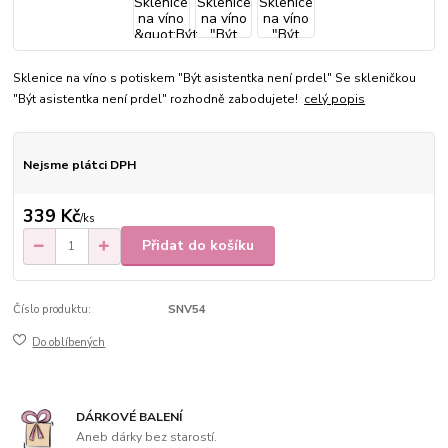
Sklenice na víno s potiskem "Být asistentka není prdel" Se skleničkou
"Být asistentka není prdel" rozhodně zabodujete!
celý popis
Nejsme plátci DPH
339 Kč
/
ks
Přidat do košíku
Číslo produktu:
SNV54
Do oblíbených
DÁRKOVÉ BALENÍ
Aneb dárky bez starostí.