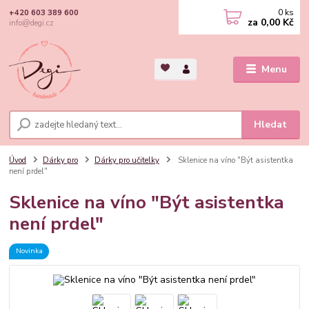
0
ks
+420 603 389 600
za
0,00 Kč
info@degi.cz
Menu
Hledat
Úvod
Dárky pro
Dárky pro učitelky
Sklenice na víno "Být asistentka
není prdel"
Sklenice na víno "Být asistentka
není prdel"
Novinka