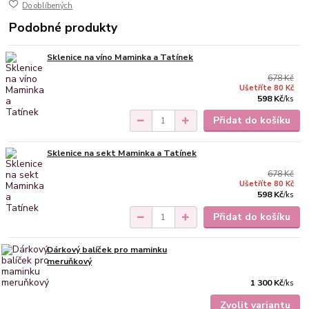
Do oblíbených
Podobné produkty
Sklenice na víno Maminka a Tatínek
678 Kč
Ušetříte 80 Kč
598 Kč
/
ks
Přidat do košíku
Sklenice na sekt Maminka a Tatínek
678 Kč
Ušetříte 80 Kč
598 Kč
/
ks
Přidat do košíku
Dárkový balíček pro maminku
meruňkový
1 300 Kč
/
ks
Zvolit variantu