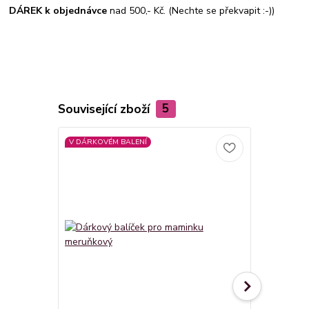
DÁREK k objednávce
nad 500,- Kč. (Nechte se překvapit :-))
Související zboží
5
V DÁRKOVÉM BALENÍ
V DÁRKOVÉM