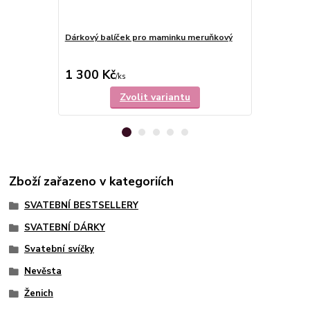
Dárkový balíček pro maminku meruňkový
Sklenice na 
1 300 Kč
339 Kč
/
ks
/
ks
Zvolit variantu
Zboží zařazeno v kategoriích
SVATEBNÍ BESTSELLERY
SVATEBNÍ DÁRKY
Svatební svíčky
Nevěsta
Ženich