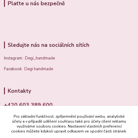
Plaťte u nás bezpečně
Sledujte nás na sociálních sítích
Instagram:
Degi_handmade
Facebook:
Degi handmade
Kontakty
+420 603 389 600
Pro základní funkčnost, zpříjemnění používání webu, analytické
info@degi.cz
účely a v případě udělení souhlasu také pro účely cílení reklamy
využíváme soubory cookies. Nastavení vlastních preferencí
cookies můžete kdykoli upravit odkazem ve spodní části stránek.