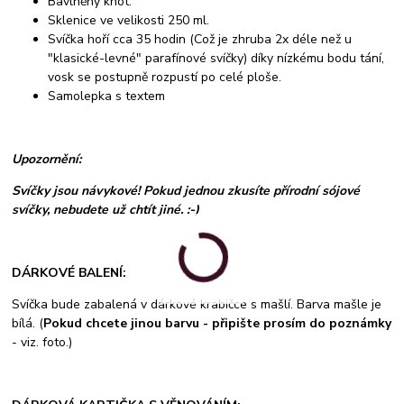
Bavlněný knot.
Sklenice ve velikosti 250 ml.
Svíčka hoří cca 35 hodin (Což je zhruba 2x déle než u
"klasické-levné" parafínové svíčky) díky nízkému bodu tání,
vosk se postupně rozpustí po celé ploše.
Samolepka s textem
Upozornění:
Svíčky jsou návykové! Pokud jednou zkusíte přírodní sójové
svíčky, nebudete už chtít jiné. :-)
DÁRKOVÉ BALENÍ:
Svíčka bude zabalená v dárkové krabičce s mašlí. Barva mašle je
bílá. (
Pokud chcete jinou barvu - připište prosím do poznámky
- viz. foto.)