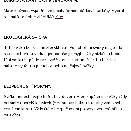
DÁRKOVÁ KARTIČKA S VĚNOVÁNÍM:
Máte možnost vyjádřit své pocity formou dárkové kartičky. Vybrat
si ji můžete úplně ZDARMA
ZDE
.
EKOLOGICKÁ SVÍČKA
Tuto svíčku lze krásně zrecyklovat! Po dohoření svíčky nalijte do
sklenice horkou vodu a jednoduše ji umyjte. Díky nízkému bodu
tání vosku to půjde raz dva! Sklenici s afirmačním textem tak
můžete využít na pastelky, nebo na čajové svíčky.
BEZPEČNOSTÍ POKYNY:
Svíčku nenechávejte hořet bez dozoru. Před zapálením svíčky vždy
odlomte ohořelý kousíček (černou bambulku) tak, aby vám zbyl
cca 1 cm knotu. Vždy čtěte bezpečnostní pokyny uvedené přímo
na svíčce.