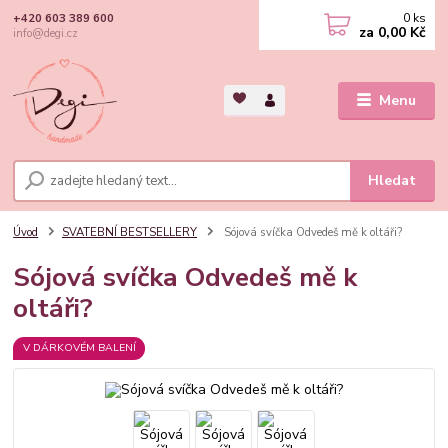
0
ks
+420 603 389 600
za
0,00 Kč
info@degi.cz
Menu
Hledat
Úvod
SVATEBNÍ BESTSELLERY
Sójová svíčka Odvedeš mě k oltáři?
Sójová svíčka Odvedeš mě k
oltáři?
V DÁRKOVÉM BALENÍ