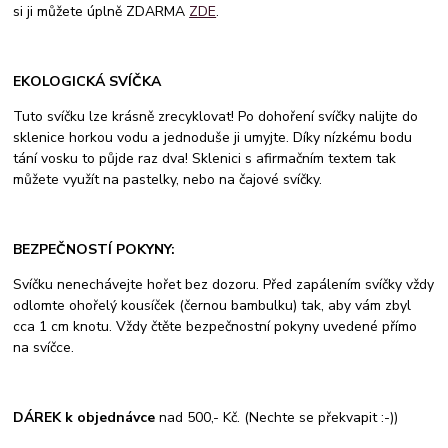
si ji můžete úplně ZDARMA
ZDE
.
EKOLOGICKÁ SVÍČKA
Tuto svíčku lze krásně zrecyklovat! Po dohoření svíčky nalijte do
sklenice horkou vodu a jednoduše ji umyjte. Díky nízkému bodu
tání vosku to půjde raz dva! Sklenici s afirmačním textem tak
můžete využít na pastelky, nebo na čajové svíčky.
BEZPEČNOSTÍ POKYNY:
Svíčku nenechávejte hořet bez dozoru. Před zapálením svíčky vždy
odlomte ohořelý kousíček (černou bambulku) tak, aby vám zbyl
cca 1 cm knotu. Vždy čtěte bezpečnostní pokyny uvedené přímo
na svíčce.
DÁREK k objednávce
nad 500,- Kč. (Nechte se překvapit :-))