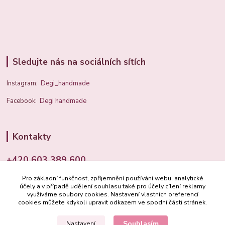
Sledujte nás na sociálních sítích
Instagram:
Degi_handmade
Facebook:
Degi handmade
Kontakty
+420 603 389 600
Pro základní funkčnost, zpříjemnění používání webu, analytické
info@degi.cz
účely a v případě udělení souhlasu také pro účely cílení reklamy
využíváme soubory cookies. Nastavení vlastních preferencí
cookies můžete kdykoli upravit odkazem ve spodní části stránek.
Souhlasím
Nastavení