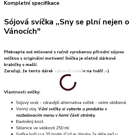
Kompletní specifikace
Sójová svíčka ,,Sny se plní nejen o
Vánocích"
Překvapte své milované s ručně vyrobenou přírodní sójovu
svíčkou s originální motivem! Svíčka je včetně dárkové
krabičky s mašlí.
Zaručuji, že tento dárek vykouzlí úsměv na tváři! :-)
Vlastnosti svíčky:
Sójový vosk - zdravější alternativa svíček - velmi oblíbená.
Vonný olej.
V
ůni svíčky si vyberte u produktu v
rozbalovacím menu v horní části stránky.
Bavlněný knot.
Sklenice ve velikosti 250 ml.
Svíčka hoří cca 35 hodin (Což je zhruba 2x déle než u