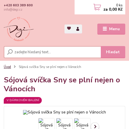
0
ks
+420 603 389 600
za
0,00 Kč
info@degi.cz
Menu
Hledat
Úvod
Sójová svíčka Sny se plní nejen o Vánocích
Sójová svíčka Sny se plní nejen o
Vánocích
V DÁRKOVÉM BALENÍ