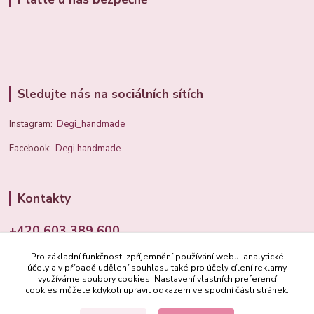
Sledujte nás na sociálních sítích
Instagram:
Degi_handmade
Facebook:
Degi handmade
Kontakty
+420 603 389 600
Pro základní funkčnost, zpříjemnění používání webu, analytické
info@degi.cz
účely a v případě udělení souhlasu také pro účely cílení reklamy
využíváme soubory cookies. Nastavení vlastních preferencí
cookies můžete kdykoli upravit odkazem ve spodní části stránek.