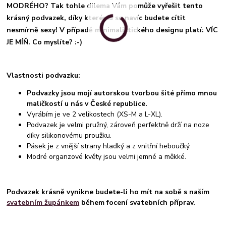
MODRÉHO? Tak tohle dilema Vám pomůže vyřešit tento
krásný podvazek, díky kterému se navíc budete cítit
nesmírně sexy! V případě minimalistického designu platí: VÍC
JE MÍŇ. Co myslíte? :-)
Vlastnosti podvazku:
Podvazky jsou mojí autorskou tvorbou šité přímo mnou
maličkostí u nás v České republice.
Vyrábím je ve 2 velikostech (XS-M a L-XL).
Podvazek je velmi pružný, zároveň perfektně drží na noze
díky silikonovému proužku.
Pásek je z vnější strany hladký a z vnitřní heboučký.
Modré organzové květy jsou velmi jemné a měkké.
Podvazek krásně vynikne budete-li ho mít na sobě s naším
svatebním župánkem
během focení svatebních příprav.