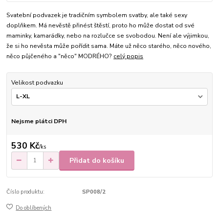
Svatební podvazek je tradičním symbolem svatby, ale také sexy
doplňkem. Má nevěstě přinést štěstí, proto ho může dostat od své
maminky, kamarádky, nebo na rozlučce se svobodou. Není ale výjimkou,
že si ho nevěsta může pořídit sama. Máte už něco starého, něco nového,
něco půjčeného a "něco" MODRÉHO?
celý popis
Velikost podvazku
Nejsme plátci DPH
530 Kč
/
ks
Přidat do košíku
Číslo produktu:
SP008/2
Do oblíbených