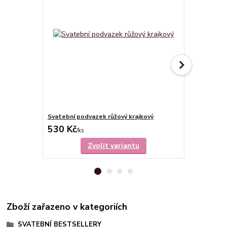
Svatební podvazek růžový krajkový
Svatební po
530 Kč
530 Kč
/
ks
/
ks
Zvolit variantu
Zboží zařazeno v kategoriích
SVATEBNÍ BESTSELLERY