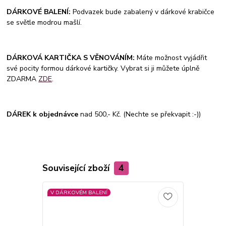
DÁRKOVÉ BALENÍ:
Podvazek bude zabalený v dárkové krabičce
se světle modrou mašlí.
DÁRKOVÁ KARTIČKA S VĚNOVÁNÍM:
Máte možnost vyjádřit
své pocity formou dárkové kartičky. Vybrat si ji můžete úplně
ZDARMA
ZDE
.
DÁREK k objednávce
nad 500,- Kč. (Nechte se překvapit :-))
Související zboží
4
V DÁRKOVÉM BALENÍ
V DÁRKOVÉM
Novinka