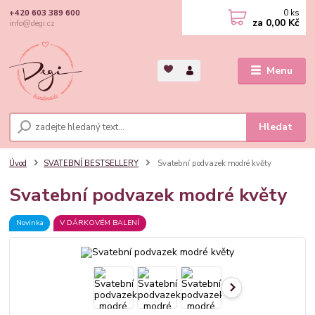
0
ks
+420 603 389 600
za
0,00 Kč
info@degi.cz
Menu
Hledat
Úvod
SVATEBNÍ BESTSELLERY
Svatební podvazek modré květy
Svatební podvazek modré květy
Novinka
V DÁRKOVÉM BALENÍ