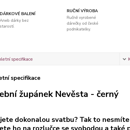
RUČNÍ VÝROBA
DÁRKOVÉ BALENÍ
Ručně vyrobené
Aneb dárky bez
dárečky od české
starostí.
podnikatelky.
etní specifikace
tní specifikace
ební župánek Nevěsta - černý
jete dokonalou svatbu? Tak to nesmít
jete ho na rozlučce se svobodou a také p