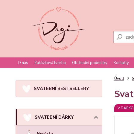
O nás
Zakázková tvorba
Obchodní podmínky
Kontakty
Úvod
SVATEBNÍ BESTSELLERY
Svat
V DÁRKO
SVATEBNÍ DÁRKY
Nevěsta