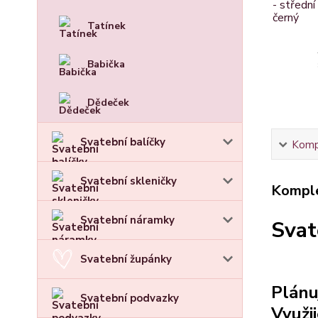
Tatínek
Babička
Dědeček
Svatební balíčky
Kompl
Svatební skleničky
Komple
Svatební náramky
Svat
Svatební župánky
Plánu
Svatební podvazky
Využi