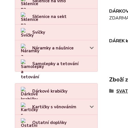
Sklenice na víno
DÁRKOV
Sklenice na sekt
ZDARM
Svíčky
DÁREK k
Náramky a náušnice
Samolepky a tetování
Zboží 
Dárkové krabičky
SVAT
Kartičky s věnováním
Ostatní doplňky