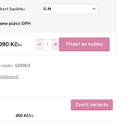
ikost župánku
sme plátci DPH
090 Kč
Přidat do košíku
/
ks
roduktu:
SŽ005/1
oblíbených
Zvolit variantu
450 Kč
/
ks