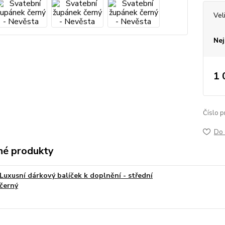
Vel
Nej
1 
Číslo p
Do 
é produkty
Luxusní dárkový balíček k doplnění - střední
černý