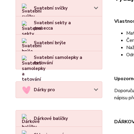
Svatební svíčky
Vlastnos
Svatební sekty a
prosecca
Mat
Čer
Svatební brýle
Naž
Odn
Svatební samolepky a
tetování
Upozorně
Dárky pro
Doporučuj
nápisu př
Dárkové balíčky
DÁRKOV