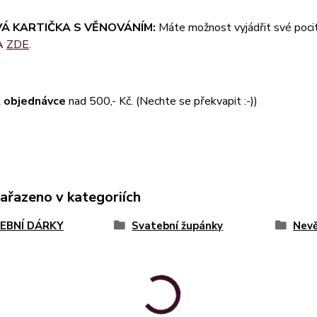
Á KARTIČKA S VĚNOVÁNÍM:
Máte možnost vyjádřit své pocit
A
ZDE
.
 objednávce
nad 500,- Kč. (Nechte se překvapit :-))
zařazeno v kategoriích
EBNÍ DÁRKY
Svatební župánky
Nev