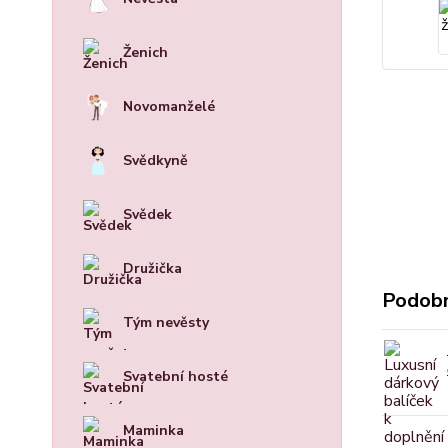
Ženich
Novomanželé
Svědkyně
Svědek
Družička
Podobn
Tým nevěsty
Svatební hosté
Maminka