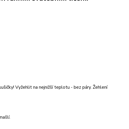
šičky! Vyžehlit na nejnižší teplotu - bez páry. Žehlení
ašlí.