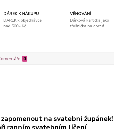
DÁREK K NÁKUPU
VĚNOVÁNÍ
DÁREK k objednávce
Dárková kartička jako
nad 500,- Kč.
třešnička na dortu!
Komentáře
0
e zapomenout na svatební župánek!
ři ranním svatebním líčení.