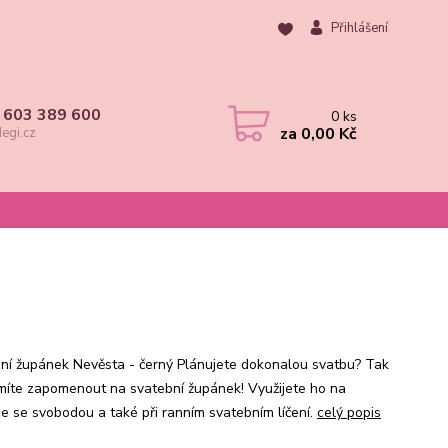
Přihlášení
 603 389 600
0
ks
za
0,00 Kč
egi.cz
ní župánek Nevěsta - černý Plánujete dokonalou svatbu? Tak
míte zapomenout na svatební župánek! Využijete ho na
ce se svobodou a také při ranním svatebním líčení.
celý popis