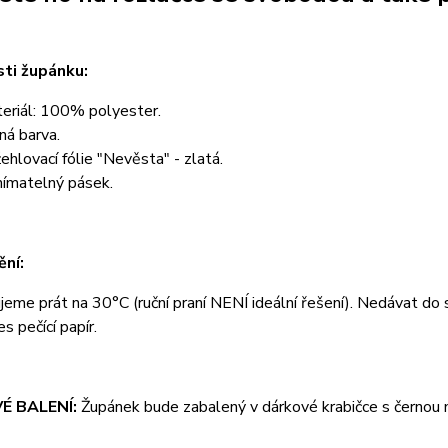
ti župánku:
eriál: 100% polyester.
ná barva.
ehlovací fólie "Nevěsta" - zlatá.
ímatelný pásek.
ní:
eme prát na 30°C (ruční praní NENÍ ideální řešení). Nedávat do su
es pečící papír.
É BALENÍ:
Župánek bude zabalený v dárkové krabičce s černou m