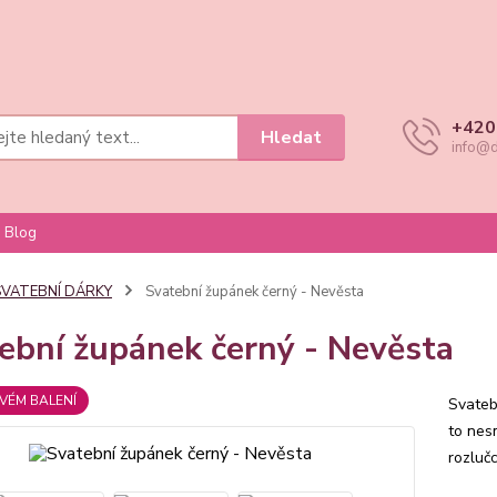
+420
Hledat
info@d
Blog
SVATEBNÍ DÁRKY
Svatební župánek černý - Nevěsta
ební župánek černý - Nevěsta
VÉM BALENÍ
Svateb
to nes
rozluč