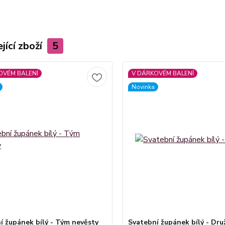
jící zboží
5
OVÉM BALENÍ
V DÁRKOVÉM BALENÍ
Novinka
í župánek bílý - Tým nevěsty
Svatební župánek bílý - Dru