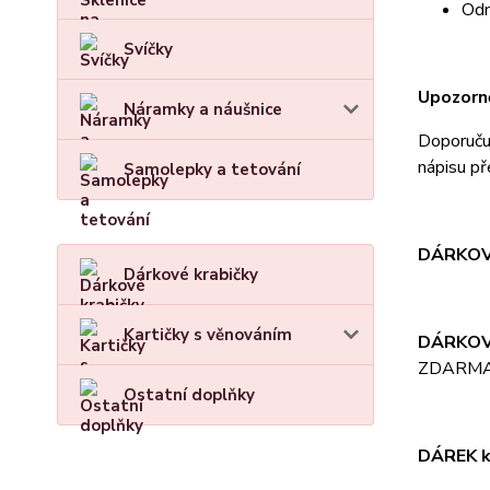
Odn
Svíčky
Upozorně
Náramky a náušnice
Doporučuj
nápisu př
Samolepky a tetování
DÁRKOV
Dárkové krabičky
Kartičky s věnováním
DÁRKOV
ZDARM
Ostatní doplňky
DÁREK k