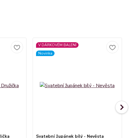
V DÁRKOVÉM BALENÍ
V
Novinka
žička
Svatební župánek bílý - Nevěsta
Dá