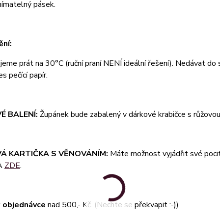
ímatelný pásek.
ní:
eme prát na 30°C (ruční praní NENÍ ideální řešení). Nedávat do su
es pečící papír.
É BALENÍ:
Župánek bude zabalený v dárkové krabičce s růžovou
Á KARTIČKA S VĚNOVÁNÍM:
Máte možnost vyjádřit své pocit
A
ZDE
.
 objednávce
nad 500,- Kč. (Nechte se překvapit :-))