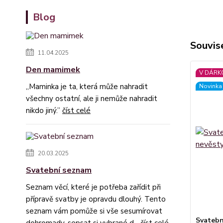
Blog
Souvise
11.04.2025
Den mamimek
V DÁRK
„Maminka je ta, která může nahradit
Novinka
všechny ostatní, ale ji nemůže nahradit
nikdo jiný.”
číst celé
20.03.2025
Svatební seznam
Seznam věcí, které je potřeba zařídit při
přípravě svatby je opravdu dlouhý. Tento
seznam vám pomůže si vše sesumírovat
Svatebn