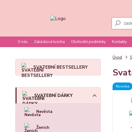
O nás
Zakázková tvorba
Obchodní podmínky
Kontakty
Úvod
SVATEBNÍ BESTSELLERY
Svat
Novinka
SVATEBNÍ DÁRKY
Nevěsta
Ženich