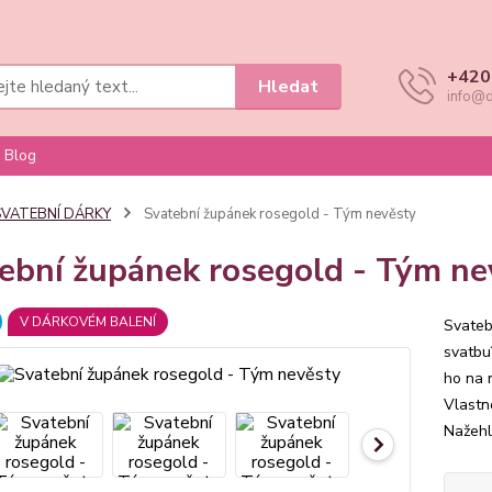
+420
Hledat
info@d
Blog
SVATEBNÍ DÁRKY
Svatební župánek rosegold - Tým nevěsty
ební župánek rosegold - Tým ne
V DÁRKOVÉM BALENÍ
Svateb
svatbu
ho na 
Vlastn
Nažehlo