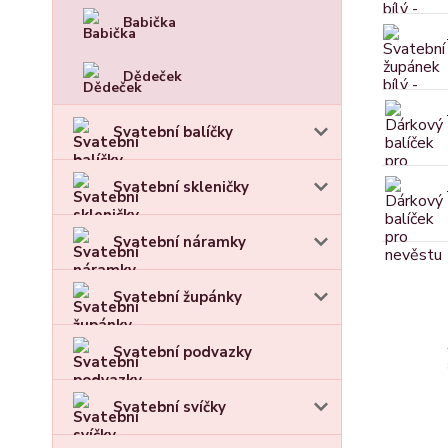
Babička
Dědeček
Svatební balíčky
Svatební skleničky
Svatební náramky
Svatební župánky
Svatební podvazky
Svatební svíčky