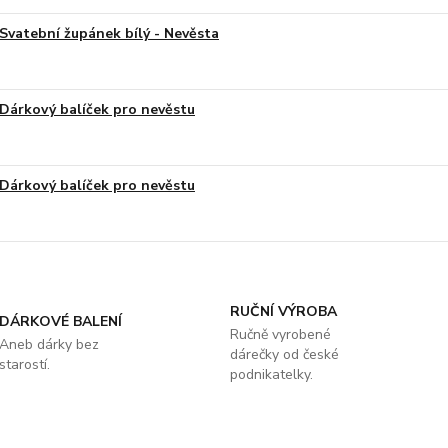
Svatební župánek bílý - Nevěsta
Dárkový balíček pro nevěstu
Dárkový balíček pro nevěstu
RUČNÍ VÝROBA
DÁRKOVÉ BALENÍ
Ručně vyrobené
Aneb dárky bez
dárečky od české
starostí.
podnikatelky.