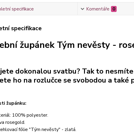
etní specifikace
Komentáře
0
tní specifikace
ební župánek Tým nevěsty - ros
jete dokonalou svatbu? Tak to nesmít
jete ho na rozlučce se svobodou a také p
ti župánku:
eriál: 100% polyester.
va rosegold.
ehlovací fólie "Tým nevěsty" - zlatá.