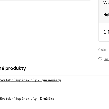
Vel
Nej
1 
Číslo p
Do 
é produkty
Svatební župánek bílý - Tým nevěsty
Svatební župánek bílý - Družička