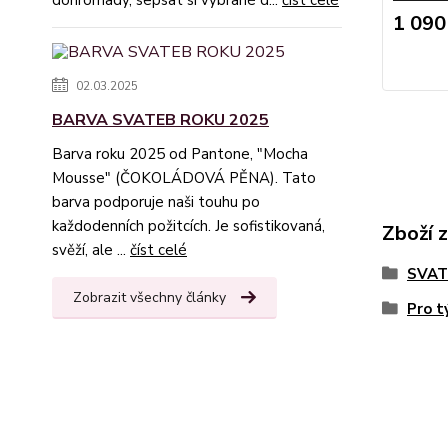
dohromady, sepsat si vybrané d...
číst celé
1 090
02.03.2025
BARVA SVATEB ROKU 2025
Barva roku 2025 od Pantone, "Mocha
Mousse" (ČOKOLÁDOVÁ PĚNA). Tato
barva podporuje naši touhu po
každodenních požitcích. Je sofistikovaná,
Zboží 
svěží, ale ...
číst celé
SVAT
Zobrazit všechny články
Pro t