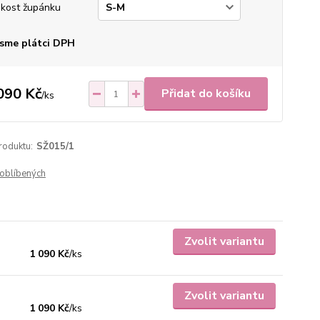
ikost župánku
sme plátci DPH
090 Kč
Přidat do košíku
/
ks
roduktu:
SŽ015/1
oblíbených
Zvolit variantu
1 090 Kč
/
ks
Zvolit variantu
1 090 Kč
/
ks