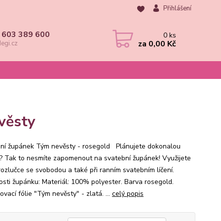
Přihlášení
 603 389 600
0
ks
za
0,00 Kč
egi.cz
věsty
ní župánek Tým nevěsty - rosegold Plánujete dokonalou
? Tak to nesmíte zapomenout na svatební župánek! Využijete
rozlučce se svobodou a také při ranním svatebním líčení.
osti župánku: Materiál: 100% polyester. Barva rosegold.
vací fólie "Tým nevěsty" - zlatá. ...
celý popis