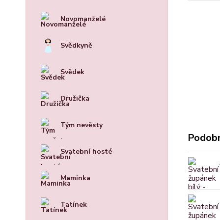
Novomanželé
Svědkyně
Svědek
Družička
Tým nevěsty
Podobn
Svatební hosté
Maminka
Tatínek