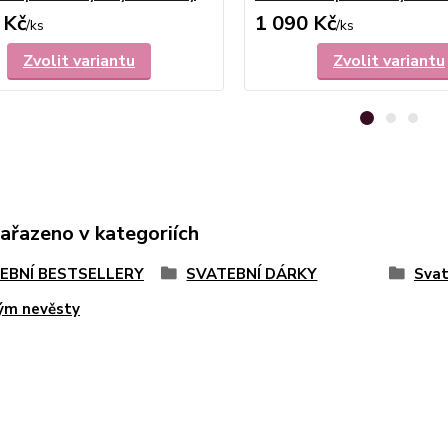
 Kč
1 090 Kč
/
ks
/
ks
Zvolit variantu
Zvolit variantu
zařazeno v kategoriích
EBNÍ BESTSELLERY
SVATEBNÍ DÁRKY
Svat
ým nevěsty