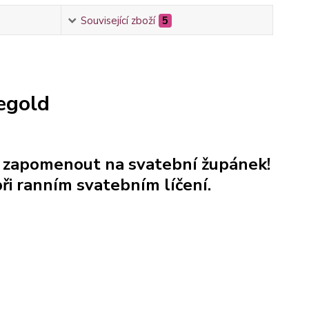
Související zboží
5
egold
e zapomenout na svatební župánek!
ři ranním svatebním líčení.