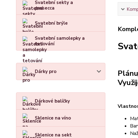
Svatební sekty a
prosecca
Kompl
Svatební brýle
Komple
Svatební samolepky a
Svat
tetování
Dárky pro
Plánu
Využi
Dárkové balíčky
Vlastnos
Sklenice na víno
Mat
Bar
Naž
Sklenice na sekt