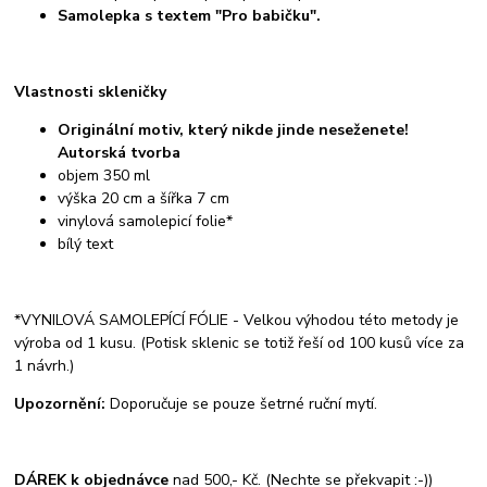
Samolepka s textem "Pro babičku".
Vlastnosti skleničky
Originální motiv, který nikde jinde neseženete!
Autorská tvorba
objem 350 ml
výška 20 cm a šířka 7 cm
vinylová samolepicí folie*
bílý text
*VYNILOVÁ SAMOLEPÍCÍ FÓLIE - Velkou výhodou této metody je
výroba od 1 kusu. (Potisk sklenic se totiž řeší od 100 kusů více za
1 návrh.)
Upozornění:
Doporučuje se pouze šetrné ruční mytí.
DÁREK k objednávce
nad 500,- Kč. (Nechte se překvapit :-))