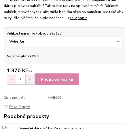
dárek pro svou babičku? Tak to jste tady na správném místě! Dárkový
balíček je navržený tak, aby měla babička něco na památku, ale také aby
to využila. Věříme, že bude nadšená! :-)
celý popis
Velikost náramku / obvod zápěstí
Nejsme plátci DPH
1 370 Kč
/
ks
Přidat do košíku
Číslo produktu:
NVB006
Do oblíbených
Podobné produkty
Vánoční dárkový balíček pro maminku