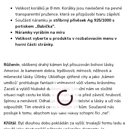
Velikost korálků je 8 mm. Korálky jsou navlečené na pevné
transparentní pružence, která se přizpůsobí tvaru zápěstí.
Součástí náramku je
stříbrný přívěsek Ag 925/1000 s
potiskem ,,Babička".
Náramky vyrábím na míru
Velikost vyberte u produktu v rozbalovacím menu v
horní části stránky.
Růženín
, oblíbený drahý kámen byl přisuzován bohovi lásky,
Amorovi. Je kamenem dobra, trpělivosti, mírnosti, něžnosti a
milenecké lásky. Účinky: Uklidňuje zjitřené city a jako „kámen
umělců“ prohlubuje fantazii i vnímavost vůči všemu krásnému.
Zacelí a vyléčí hluboké duševní rány. Umožní nám ve složité
situaci najít cestu ke klidu a ochraňuje nás před závistí, hrubostí,
špínou a nenávistí. Odhaluje potřebu přátelství a lásky a učí nás
odpouštět. Tím otevírá cestu k novým zítřkům. Současně nás
posiluje k tomu, abychom byli také někdy schopni říci „ne!“.
Křišťál
: Byl dlouhou dobu pokládán za vyšší, trvalejší formu ledu a