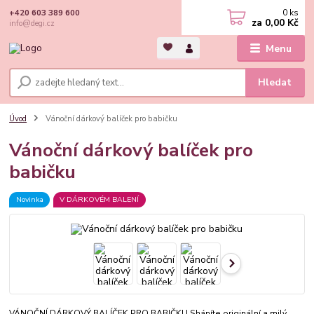
0
ks
+420 603 389 600
za
0,00 Kč
info@degi.cz
Menu
Hledat
Úvod
Vánoční dárkový balíček pro babičku
Vánoční dárkový balíček pro
babičku
Novinka
V DÁRKOVÉM BALENÍ
VÁNOČNÍ DÁRKOVÝ BALÍČEK PRO BABIČKU Sháníte originální a milý