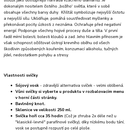
sloužil jako dostupnější náhrada vzácného diamantu. Je
dokonalým nositelem čistého „božího“ světla, které v sobě
obsahuje všechny barvy duhy. Křišťál symbolizuje nejvyšší čistotu
a nejvyšší sílu. Uklidňuje, pomáhá soustřeďovat myšlenky a
překonávat pocity úzkosti z neznáma. Ochraňuje před negativní
energií. Podporuje všechny hojivé procesy duše a těla. V první
řadě mírní bolesti, bolesti kloubů a zad. Jeho hlavním přínosem je
však schopnost očišťovat ústrojí krevního oběhu od všech
škodlivin způsobených kouřením, konzumací alkoholu, tučných
jídel, nedostatkem pohybu a stresy.
Vlastnosti svíčky
Sójový vosk
- zdravější alternativa svíček - velmi oblíbená.
Vůni svíčky si vyberte u produktu v rozbalovacím menu
v horní části stránky.
Bavlněný knot.
Sklenice ve velikosti 250 ml.
Svíčka hoří cca 35 hodin
(Což je zhruba 2x déle než u
"klasické-levné" parafínové svíčky), díky nízkému bodu tání,
vosk se postupně rozpustí po celé ploše.