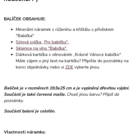
BALÍČEK OBSAHUJE:
Minerální náramek z růženínu a křišťálu s přívěskem
"Babička"
Sójová svíčka ,,Pro babičku".
Sklenice na víno "Babička".
Dárková kartička s věnováním ,,Krásné Vánoce babičko".
Máte zájem o jiný text na kartičku? Připište do poznámky na
konci objednávky, nebo si
ZDE
vyberte jinou.
Balíček je v rozměrech 19,5x25 cm a je vyplněný dřevitou výplní.
Součástí je také červená mašle.
Chceš jinou barvu? Připiš do
poznámky.
Součástí balení je celofán.
Vlastnosti náramku: