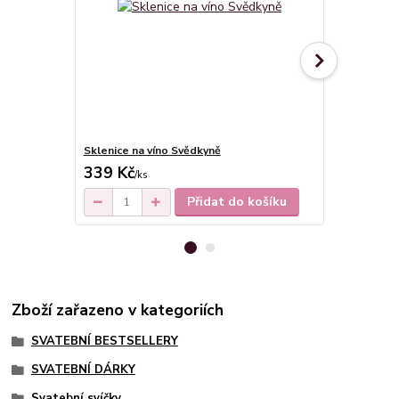
Sklenice na víno Svědkyně
Dárková kart
339 Kč
/
ks
/
ks
Přidat do košíku
Zboží zařazeno v kategoriích
SVATEBNÍ BESTSELLERY
SVATEBNÍ DÁRKY
Svatební svíčky