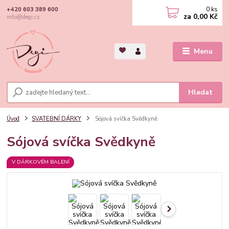
0
ks
+420 603 389 600
za
0,00 Kč
info@degi.cz
Menu
Hledat
Úvod
SVATEBNÍ DÁRKY
Sójová svíčka Svědkyně
Sójová svíčka Svědkyně
V DÁRKOVÉM BALENÍ