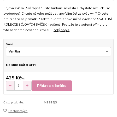
Sójová svíčka ,,Svědkyně" Jste budoucí nevěsta a chystáte rozlučku se
svobodou? Chcete někoho požádat, aby Vám šel za svědkyni? Chcete
pro ni něco na památku? Tak to budete z nové ručně vyrobené SVATEBNÍ
KOLEKCE SÓJOVÝCH SVÍČEK nadšená! Protože je stvořená přímo pro
tyto nádherné nevšední chvíle. ...
celý popis
Vůně
Nejsme plátci DPH
429 Kč
/
ks
Přidat do košíku
Číslo produktu:
MSS18|3
Do oblíbených