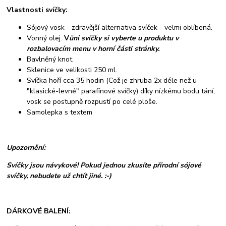
Vlastnosti svíčky:
Sójový vosk - zdravější alternativa svíček - velmi oblíbená.
Vonný olej.
V
ůni svíčky si vyberte u produktu v
rozbalovacím menu v horní části stránky.
Bavlněný knot.
Sklenice ve velikosti 250 ml.
Svíčka hoří cca 35 hodin (Což je zhruba 2x déle než u
"klasické-levné" parafínové svíčky) díky nízkému bodu tání,
vosk se postupně rozpustí po celé ploše.
Samolepka s textem
Upozornění:
Svíčky jsou návykové! Pokud jednou zkusíte přírodní sójové
svíčky, nebudete už chtít jiné. :-)
DÁRKOVÉ BALENÍ: