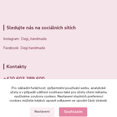
Sledujte nás na sociálních sítích
Instagram:
Degi_handmade
Facebook:
Degi handmade
Kontakty
+420 603 389 600
Pro základní funkčnost, zpříjemnění používání webu, analytické
info@degi.cz
účely a v případě udělení souhlasu také pro účely cílení reklamy
využíváme soubory cookies. Nastavení vlastních preferencí
cookies můžete kdykoli upravit odkazem ve spodní části stránek.
Souhlasím
Nastavení