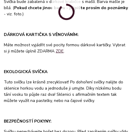
Svíčka bude zabalená v dárkové krabičce s mašlí. Barva mašle je
bílá. (
Pokud chcete jinou barvu - připište prosím do poznámky
- viz. foto.)
DÁRKOVÁ KARTIČKA S VĚNOVÁNÍM:
Máte možnost vyjádřit své pocity formou dárkové kartičky. Vybrat
si ji můžete úplně ZDARMA
ZDE
.
EKOLOGICKÁ SVÍČKA
Tuto svíčku lze krásně zrecyklovat! Po dohoření svíčky nalijte do
sklenice horkou vodu a jednoduše ji umyjte. Díky nízkému bodu
tání vosku to půjde raz dva! Sklenici s afirmačním textem tak
můžete využít na pastelky, nebo na čajové svíčky.
BEZPEČNOSTÍ POKYNY:
Svíčku nenechávejte hořet bez dozoru. Před zapálením svíčky vždy