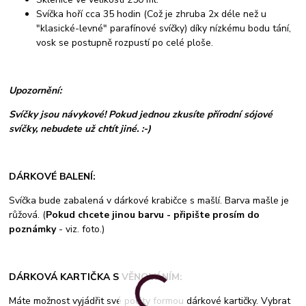
Svíčka hoří cca 35 hodin (Což je zhruba 2x déle než u
"klasické-levné" parafínové svíčky) díky nízkému bodu tání,
vosk se postupně rozpustí po celé ploše.
Upozornění:
Svíčky jsou návykové! Pokud jednou zkusíte přírodní sójové
svíčky, nebudete už chtít jiné. :-)
DÁRKOVÉ BALENÍ:
Svíčka bude zabalená v dárkové krabičce s mašlí. Barva mašle je
růžová. (
Pokud chcete jinou barvu - připište prosím do
poznámky
- viz. foto.)
DÁRKOVÁ KARTIČKA S VĚNOVÁNÍM:
Máte možnost vyjádřit své pocity formou dárkové kartičky. Vybrat