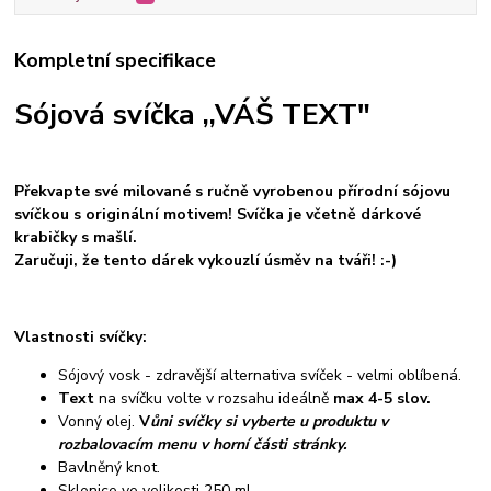
Kompletní specifikace
Sójová svíčka ,,VÁŠ TEXT"
Překvapte své milované s ručně vyrobenou přírodní sójovu
svíčkou s originální motivem! Svíčka je včetně dárkové
krabičky s mašlí.
Zaručuji, že tento dárek vykouzlí úsměv na tváři! :-)
Vlastnosti svíčky:
Sójový vosk - zdravější alternativa svíček - velmi oblíbená.
Text
na svíčku volte v rozsahu ideálně
max 4-5 slov.
Vonný olej.
V
ůni svíčky si vyberte u produktu v
rozbalovacím menu v horní části stránky.
Bavlněný knot.
Sklenice ve velikosti 250 ml.