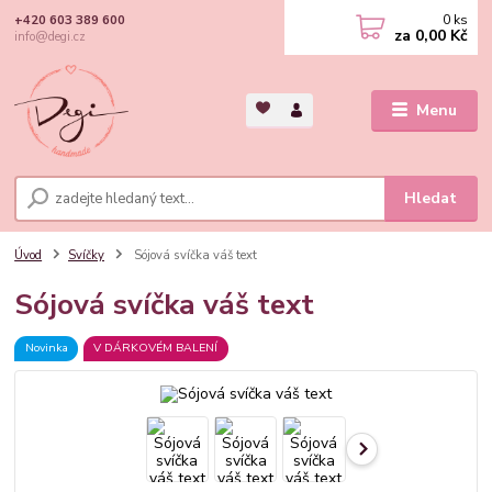
0
ks
+420 603 389 600
za
0,00 Kč
info@degi.cz
Menu
Hledat
Úvod
Svíčky
Sójová svíčka váš text
Sójová svíčka váš text
Novinka
V DÁRKOVÉM BALENÍ