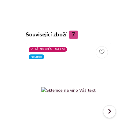
Související zboží
7
V DÁRKOVÉM BALENÍ
V DÁRKOVÉM
Novinka