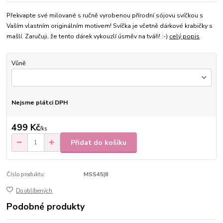
Překvapte své milované s ručně vyrobenou přírodní sójovu svíčkou s
Vaším vlastním originálním motivem! Svíčka je včetně dárkové krabičky s
mašlí. Zaručuji, že tento dárek vykouzlí úsměv na tváři! :-)
celý popis
Vůně
Nejsme plátci DPH
499 Kč
/
ks
Přidat do košíku
Číslo produktu:
MSS45|8
Do oblíbených
Podobné produkty