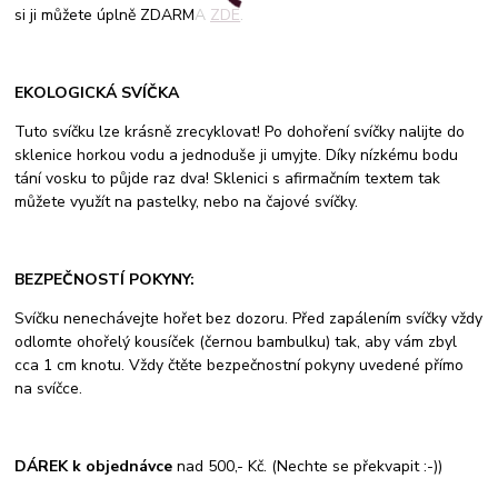
si ji můžete úplně ZDARMA
ZDE
.
EKOLOGICKÁ SVÍČKA
Tuto svíčku lze krásně zrecyklovat! Po dohoření svíčky nalijte do
sklenice horkou vodu a jednoduše ji umyjte. Díky nízkému bodu
tání vosku to půjde raz dva! Sklenici s afirmačním textem tak
můžete využít na pastelky, nebo na čajové svíčky.
BEZPEČNOSTÍ POKYNY:
Svíčku nenechávejte hořet bez dozoru. Před zapálením svíčky vždy
odlomte ohořelý kousíček (černou bambulku) tak, aby vám zbyl
cca 1 cm knotu. Vždy čtěte bezpečnostní pokyny uvedené přímo
na svíčce.
DÁREK k objednávce
nad 500,- Kč. (Nechte se překvapit :-))