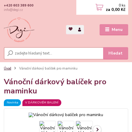
0
ks
+420 603 389 600
za
0,00 Kč
info@degi.cz
Menu
Hledat
Úvod
Vánoční dárkový balíček pro maminku
Vánoční dárkový balíček pro
maminku
Novinka
V DÁRKOVÉM BALENÍ