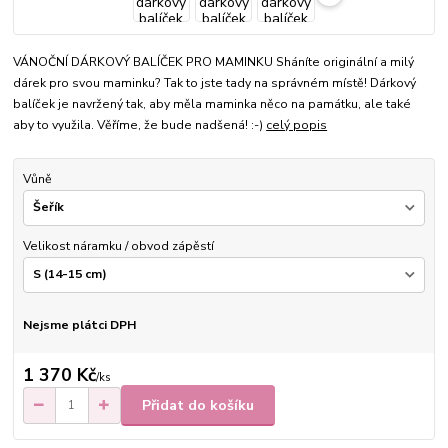
VÁNOČNÍ DÁRKOVÝ BALÍČEK PRO MAMINKU Sháníte originální a milý
dárek pro svou maminku? Tak to jste tady na správném místě! Dárkový
balíček je navržený tak, aby měla maminka něco na památku, ale také
aby to využila. Věříme, že bude nadšená! :-)
celý popis
Vůně
Velikost náramku / obvod zápěstí
Nejsme plátci DPH
1 370 Kč
/
ks
Přidat do košíku