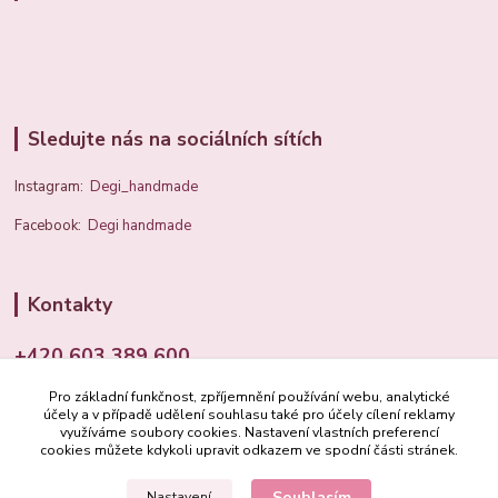
Sledujte nás na sociálních sítích
Instagram:
Degi_handmade
Facebook:
Degi handmade
Kontakty
+420 603 389 600
Pro základní funkčnost, zpříjemnění používání webu, analytické
info@degi.cz
účely a v případě udělení souhlasu také pro účely cílení reklamy
využíváme soubory cookies. Nastavení vlastních preferencí
cookies můžete kdykoli upravit odkazem ve spodní části stránek.
Souhlasím
Nastavení