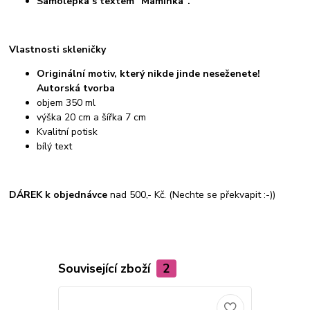
Samolepka s textem "Maminka".
Vlastnosti skleničky
Originální motiv, který nikde jinde neseženete!
Autorská tvorba
objem 350 ml
výška 20 cm a šířka 7 cm
Kvalitní potisk
bílý text
DÁREK k objednávce
nad 500,- Kč. (Nechte se překvapit :-))
Související zboží
2
V DÁRKOVÉM