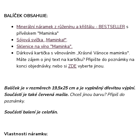
BALÍČEK OBSAHUJE:
Minerální náramek z růženínu a křišťálu - BESTSELLER
s
přívěskem "Maminka"
Sójová svíčka ,,Maminka!"
.
Sklenice na víno "Maminka".
Dárková kartička s věnováním ,,Krásné Vánoce maminko".
Máte zájem o jiný text na kartičku? Připište do poznámky na
konci objednávky, nebo si
ZDE
vyberte jinou.
Balíček je v rozměrech 19,5x25 cm a je vyplněný dřevitou výplní.
Součástí je také červená mašle.
Chceš jinou barvu? Připiš do
poznámky.
Součástí balení je celofán.
Vlastnosti náramku: