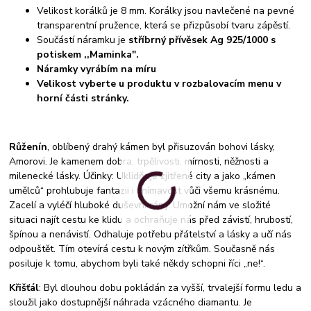
Velikost korálků je 8 mm. Korálky jsou navlečené na pevné
transparentní pružence, která se přizpůsobí tvaru zápěstí.
Součástí náramku je
stříbrný přívěsek Ag 925/1000 s
potiskem ,,Maminka".
Náramky vyrábím na míru
Velikost vyberte u produktu v rozbalovacím menu v
horní části stránky.
Růženín
, oblíbený drahý kámen byl přisuzován bohovi lásky,
Amorovi. Je kamenem dobra, trpělivosti, mírnosti, něžnosti a
milenecké lásky. Účinky: Uklidňuje zjitřené city a jako „kámen
umělců“ prohlubuje fantazii i vnímavost vůči všemu krásnému.
Zacelí a vyléčí hluboké duševní rány. Umožní nám ve složité
situaci najít cestu ke klidu a ochraňuje nás před závistí, hrubostí,
špínou a nenávistí. Odhaluje potřebu přátelství a lásky a učí nás
odpouštět. Tím otevírá cestu k novým zítřkům. Současně nás
posiluje k tomu, abychom byli také někdy schopni říci „ne!“.
Křišťál
: Byl dlouhou dobu pokládán za vyšší, trvalejší formu ledu a
sloužil jako dostupnější náhrada vzácného diamantu. Je