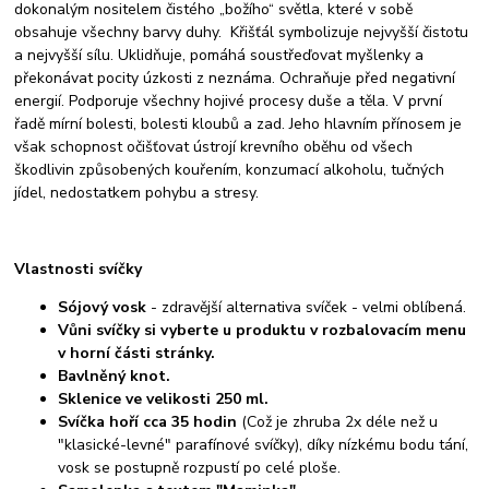
dokonalým nositelem čistého „božího“ světla, které v sobě
obsahuje všechny barvy duhy. Křišťál symbolizuje nejvyšší čistotu
a nejvyšší sílu. Uklidňuje, pomáhá soustřeďovat myšlenky a
překonávat pocity úzkosti z neznáma. Ochraňuje před negativní
energií. Podporuje všechny hojivé procesy duše a těla. V první
řadě mírní bolesti, bolesti kloubů a zad. Jeho hlavním přínosem je
však schopnost očišťovat ústrojí krevního oběhu od všech
škodlivin způsobených kouřením, konzumací alkoholu, tučných
jídel, nedostatkem pohybu a stresy.
Vlastnosti svíčky
Sójový vosk
- zdravější alternativa svíček - velmi oblíbená.
Vůni svíčky si vyberte u produktu v rozbalovacím menu
v horní části stránky.
Bavlněný knot.
Sklenice ve velikosti 250 ml.
Svíčka hoří cca 35 hodin
(Což je zhruba 2x déle než u
"klasické-levné" parafínové svíčky), díky nízkému bodu tání,
vosk se postupně rozpustí po celé ploše.