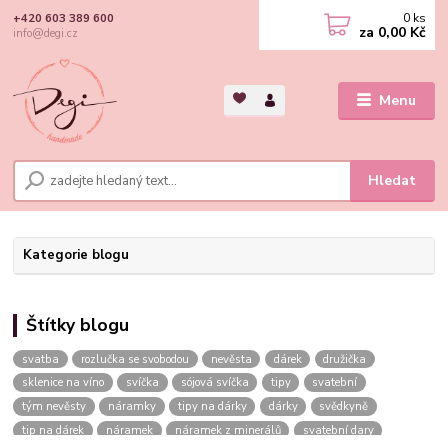
0
ks
+420 603 389 600
za
0,00 Kč
info@degi.cz
Menu
Hledat
Kategorie blogu
Štítky blogu
svatba
rozlučka se svobodou
nevěsta
dárek
družička
sklenice na víno
svíčka
sójová svíčka
tipy
svatební
tým nevěsty
náramky
tipy na dárky
dárky
svědkyně
tip na dárek
náramek
náramek z minerálů
svatební dary