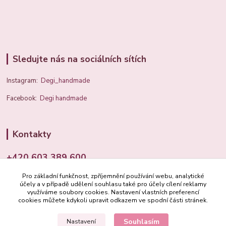
Sledujte nás na sociálních sítích
Instagram:
Degi_handmade
Facebook:
Degi handmade
Kontakty
+420 603 389 600
Pro základní funkčnost, zpříjemnění používání webu, analytické
info@degi.cz
účely a v případě udělení souhlasu také pro účely cílení reklamy
využíváme soubory cookies. Nastavení vlastních preferencí
cookies můžete kdykoli upravit odkazem ve spodní části stránek.
Souhlasím
Nastavení