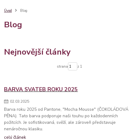
dárkový balíček
věnování
degi handmade
dárkové balení
župánek
svatební ramínko
dárek pro maminku
maminka
Úvod
Blog
nápady
sklenice
denmatek
družičky
balíček
poděkování
Blog
barva roku
pantone
pro svědkyni
7 tipů
kamarádka
dárek pro
provázkový náramek
stříbro
stylový
bestseller
krabička
šperk
šperky
svatební župánek
sklenice na sekt
10 nápadů
Nejnovější články
strana
z 1
BARVA SVATEB ROKU 2025
02
.
03
.
2025
Barva roku 2025 od Pantone, "Mocha Mousse" (ČOKOLÁDOVÁ
PĚNA). Tato barva podporuje naši touhu po každodenních
požitcích. Je sofistikovaná, svěží, ale zároveň představuje
nenáročnou klasiku.
celý článek