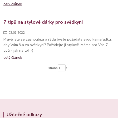
celý článek
7 tipů na stylové dárky pro svědkyni
02
.
01
.
2022
Právě jste se zasnoubila a ráda byste požádala svou kamarádku,
aby Vám šla za svědkyni? Požádejte ji stylově! Máme pro Vás 7
tipů - jak na to! :-)
celý článek
strana
z 1
Užitečné odkazy