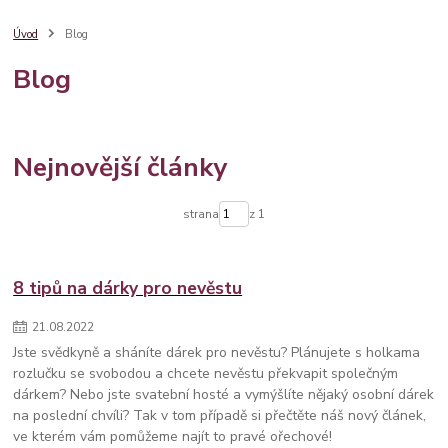
dárkový balíček
věnování
degi handmade
dárkové balení
župánek
svatební ramínko
dárek pro maminku
maminka
Úvod
Blog
nápady
sklenice
denmatek
družičky
balíček
poděkování
Blog
barva roku
pantone
pro svědkyni
7 tipů
kamarádka
dárek pro
provázkový náramek
stříbro
stylový
bestseller
krabička
šperk
šperky
svatební župánek
sklenice na sekt
10 nápadů
Nejnovější články
strana
z 1
8 tipů na dárky pro nevěstu
21
.
08
.
2022
Jste svědkyně a sháníte dárek pro nevěstu? Plánujete s holkama
rozlučku se svobodou a chcete nevěstu překvapit společným
dárkem? Nebo jste svatební hosté a vymýšlíte nějaký osobní dárek
na poslední chvíli? Tak v tom případě si přečtěte náš nový článek,
ve kterém vám pomůžeme najít to pravé ořechové!