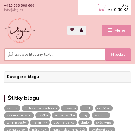
0
ks
+420 603 389 600
za
0,00 Kč
info@degi.cz
Menu
Hledat
Kategorie blogu
Štítky blogu
svatba
rozlučka se svobodou
nevěsta
dárek
družička
sklenice na víno
svíčka
sójová svíčka
tipy
svatební
tým nevěsty
náramky
tipy na dárky
dárky
svědkyně
tip na dárek
náramek
náramek z minerálů
svatební dary