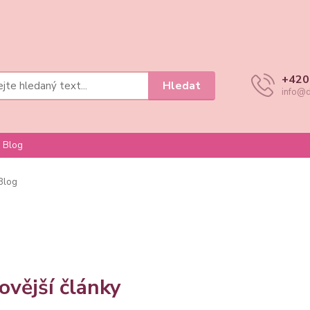
+420
Hledat
info@d
Blog
Blog
ovější články