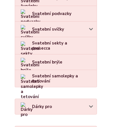
Svatební podvazky
Svatební svíčky
Svatební sekty a
prosecca
Svatební brýle
Svatební samolepky a
tetování
Dárky pro