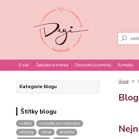
O nás
Zakázková tvorba
Obchodní podmínky
Kontakty
Úvod
Kategorie blogu
Blog
Štítky blogu
svatba
rozlučka se svobodou
Nejn
nevěsta
dárek
družička