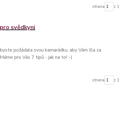
strana
z 1
 pro svědkyni
a byste požádala svou kamarádku, aby Vám šla za
Máme pro Vás 7 tipů - jak na to! :-)
strana
z 1