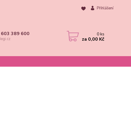
Přihlášení
 603 389 600
0
ks
za
0,00 Kč
egi.cz