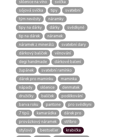
sklenice na víno
svíčka
sójová svíčka
tipy
svatební
tým nevěsty
náramky
tipy na dárky
dárky
svědkyně
tip na dárek
náramek
náramek z minerálů
svatební dary
dárkový balíček
věnování
degi handmade
dárkové balení
župánek
svatební ramínko
dárek pro maminku
maminka
nápady
sklenice
denmatek
družičky
balíček
poděkování
barva roku
pantone
pro svědkyni
7 tipů
kamarádka
dárek pro
provázkový náramek
stříbro
stylový
bestseller
krabička