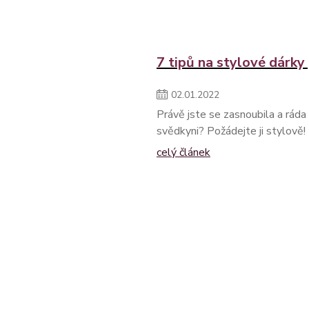
7 tipů na stylové dárky
02
.
01
.
2022
Právě jste se zasnoubila a rád
svědkyni? Požádejte ji stylově! 
celý článek