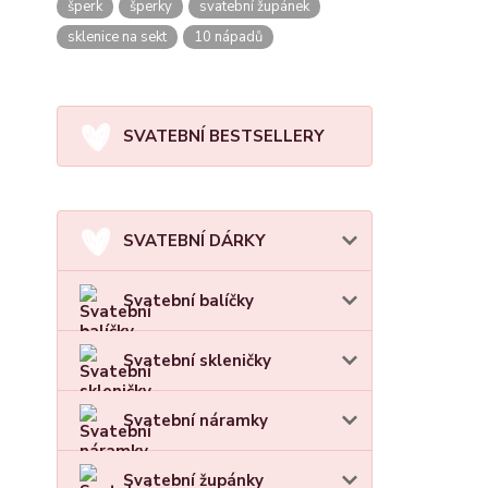
šperk
šperky
svatební župánek
sklenice na sekt
10 nápadů
SVATEBNÍ BESTSELLERY
SVATEBNÍ DÁRKY
Svatební balíčky
Svatební skleničky
Svatební náramky
Svatební župánky