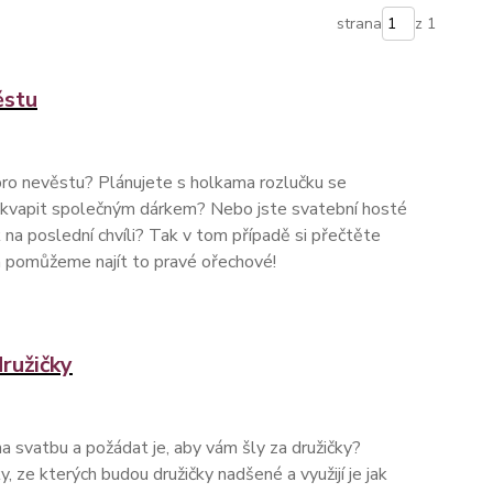
strana
z 1
ěstu
pro nevěstu? Plánujete s holkama rozlučku se
kvapit společným dárkem? Nebo jste svatební hosté
 na poslední chvíli? Tak v tom případě si přečtěte
m pomůžeme najít to pravé ořechové!
ružičky
 svatbu a požádat je, aby vám šly za družičky?
 ze kterých budou družičky nadšené a využijí je jak