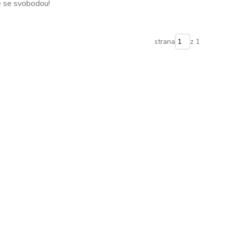
e se svobodou!
strana
z 1