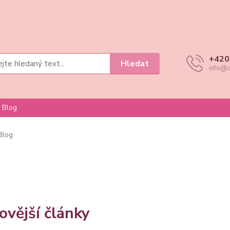
+420
Hledat
info@d
Blog
Blog
ovější články