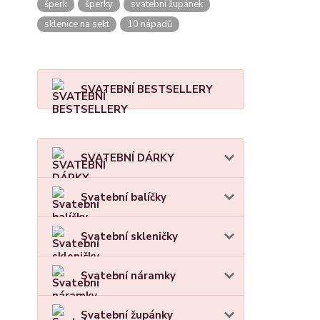
šperk
šperky
svatební župánek
sklenice na sekt
10 nápadů
SVATEBNÍ BESTSELLERY
SVATEBNÍ DÁRKY
Svatební balíčky
Svatební skleničky
Svatební náramky
Svatební župánky