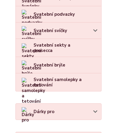
Svatební podvazky
Svatební svíčky
Svatební sekty a
prosecca
Svatební brýle
Svatební samolepky a
tetování
Dárky pro