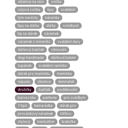
sklenice na víno
svíčka
sójová svíčka
tipy
svatební
tým nevěsty
náramky
tipy na dárky
dárky
svědkyně
tip na dárek
náramek
náramek z minerálů
svatební dary
dárkový balíček
věnování
degi handmade
dárkové balení
župánek
svatební ramínko
dárek pro maminku
maminka
nápady
sklenice
denmatek
družičky
balíček
poděkování
barva roku
pantone
pro svědkyni
7 tipů
kamarádka
dárek pro
provázkový náramek
stříbro
stylový
bestseller
krabička