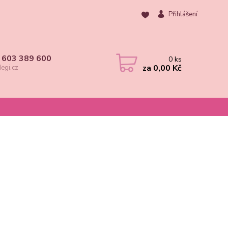
Přihlášení
 603 389 600
0
ks
za
0,00 Kč
egi.cz