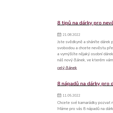
8 tipů na dárky pro nev
21
.
08
.
2022
Jste svědkyně a sháníte dárek 
svobodou a chcete nevěstu pře
a vymýšlíte nějaký osobní dárek
náš nový článek, ve kterém vá
celý článek
8 nápadů na dárky pro d
11
.
05
.
2022
Chcete své kamarádky pozvat na
Máme pro vás 8 nápadů na dárky,