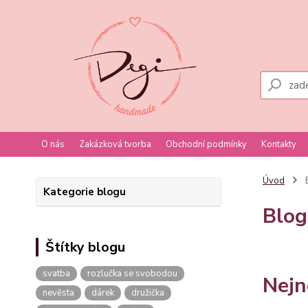
O nás
Zakázková tvorba
Obchodní podmínky
Kontakty
Úvod
Kategorie blogu
Blog
Štítky blogu
svatba
rozlučka se svobodou
Nejn
nevěsta
dárek
družička