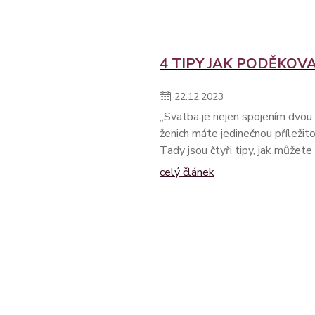
4 TIPY JAK PODĚKOV
22
.
12
.
2023
,,Svatba je nejen spojením dvou 
ženich máte jedinečnou příležito
Tady jsou čtyři tipy, jak můžet
celý článek