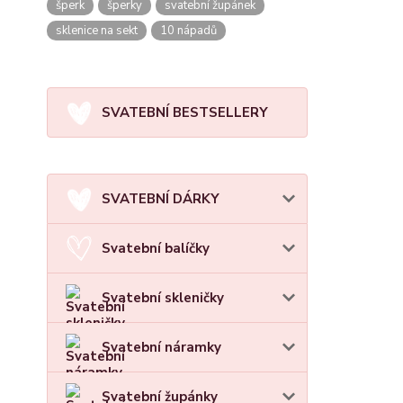
šperk
šperky
svatební župánek
sklenice na sekt
10 nápadů
SVATEBNÍ BESTSELLERY
SVATEBNÍ DÁRKY
Svatební balíčky
Svatební skleničky
Svatební náramky
Svatební župánky