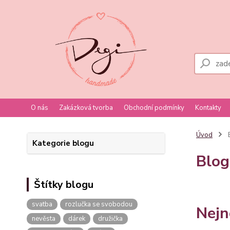
O nás
Zakázková tvorba
Obchodní podmínky
Kontakty
Úvod
Kategorie blogu
Blog
Štítky blogu
svatba
rozlučka se svobodou
Nejn
nevěsta
dárek
družička