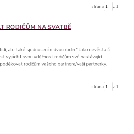
strana
z 1
AT RODIČŮM NA SVATBĚ
lidí, ale také sjednocením dvou rodin." Jako nevěsta či
st vyjádřit svou vděčnost rodičům své nastávající.
e poděkovat rodičům vašeho partnera/vaší partnerky.
strana
z 1