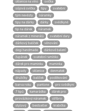
sklenice na víno
svíčka
sójová svíčka
tipy
svatební
tým nevěsty
náramky
tipy na dárky
dárky
svědkyně
tip na dárek
náramek
náramek z minerálů
svatební dary
dárkový balíček
věnování
degi handmade
dárkové balení
župánek
svatební ramínko
dárek pro maminku
maminka
nápady
sklenice
denmatek
družičky
balíček
poděkování
barva roku
pantone
pro svědkyni
7 tipů
kamarádka
dárek pro
provázkový náramek
stříbro
stylový
bestseller
krabička