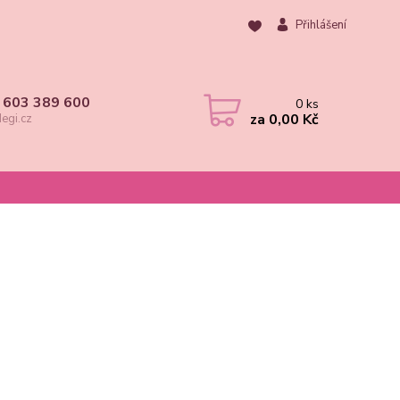
Přihlášení
 603 389 600
0
ks
za
0,00 Kč
egi.cz