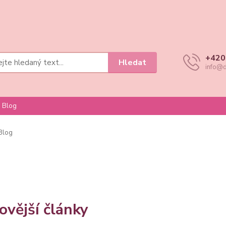
+420
Hledat
info@d
Blog
Blog
ovější články