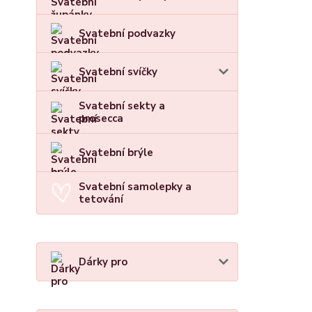
Svatební podvazky
Svatební svíčky
Svatební sekty a
prosecca
Svatební brýle
Svatební samolepky a
tetování
Dárky pro