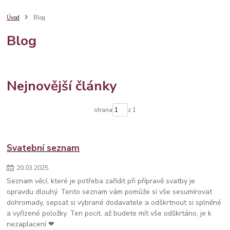
dárkový balíček
věnování
degi handmade
dárkové balení
župánek
svatební ramínko
dárek pro maminku
maminka
Úvod
Blog
nápady
sklenice
denmatek
družičky
balíček
poděkování
Blog
barva roku
pantone
pro svědkyni
7 tipů
kamarádka
dárek pro
provázkový náramek
stříbro
stylový
bestseller
krabička
šperk
šperky
svatební župánek
sklenice na sekt
10 nápadů
Nejnovější články
strana
z 1
Svatební seznam
20
.
03
.
2025
Seznam věcí, které je potřeba zařídit při přípravě svatby je
opravdu dlouhý. Tento seznam vám pomůže si vše sesumírovat
dohromady, sepsat si vybrané dodavatele a odškrtnout si splněné
a vyřízené položky. Ten pocit, až budete mít vše odškrtáno, je k
nezaplacení ❤