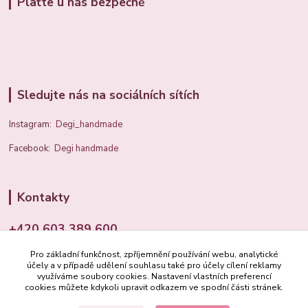
Plaťte u nás bezpečně
Sledujte nás na sociálních sítích
Instagram:
Degi_handmade
Facebook:
Degi handmade
Kontakty
+420 603 389 600
Pro základní funkčnost, zpříjemnění používání webu, analytické
info@degi.cz
účely a v případě udělení souhlasu také pro účely cílení reklamy
využíváme soubory cookies. Nastavení vlastních preferencí
cookies můžete kdykoli upravit odkazem ve spodní části stránek.