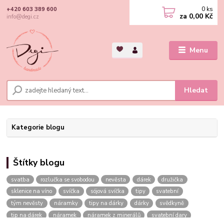
0
ks
+420 603 389 600
za
0,00 Kč
info@degi.cz
Menu
Hledat
Kategorie blogu
Štítky blogu
svatba
rozlučka se svobodou
nevěsta
dárek
družička
sklenice na víno
svíčka
sójová svíčka
tipy
svatební
tým nevěsty
náramky
tipy na dárky
dárky
svědkyně
tip na dárek
náramek
náramek z minerálů
svatební dary