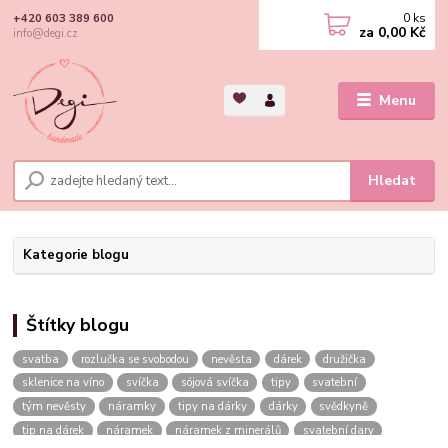
0
ks
+420 603 389 600
za
0,00 Kč
info@degi.cz
Menu
Hledat
Kategorie blogu
Štítky blogu
svatba
rozlučka se svobodou
nevěsta
dárek
družička
sklenice na víno
svíčka
sójová svíčka
tipy
svatební
tým nevěsty
náramky
tipy na dárky
dárky
svědkyně
tip na dárek
náramek
náramek z minerálů
svatební dary