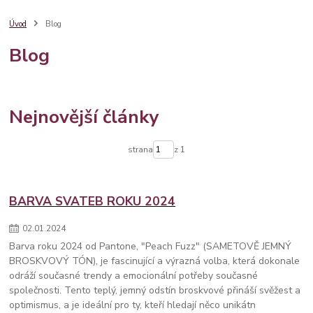
dárkový balíček
věnování
degi handmade
dárkové balení
župánek
svatební ramínko
dárek pro maminku
maminka
Úvod
Blog
nápady
sklenice
denmatek
družičky
balíček
poděkování
Blog
barva roku
pantone
pro svědkyni
7 tipů
kamarádka
dárek pro
provázkový náramek
stříbro
stylový
bestseller
krabička
šperk
šperky
svatební župánek
sklenice na sekt
10 nápadů
Nejnovější články
strana
z 1
BARVA SVATEB ROKU 2024
02
.
01
.
2024
Barva roku 2024 od Pantone, "Peach Fuzz" (SAMETOVĚ JEMNÝ
BROSKVOVÝ TÓN), je fascinující a výrazná volba, která dokonale
odráží současné trendy a emocionální potřeby současné
společnosti. Tento teplý, jemný odstín broskvové přináší svěžest a
optimismus, a je ideální pro ty, kteří hledají něco unikátn