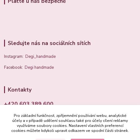
Plaťte u nás bezpečně
Sledujte nás na sociálních sítích
Instagram:
Degi_handmade
Facebook:
Degi handmade
Kontakty
+420 603 389 600
Pro základní funkčnost, zpříjemnění používání webu, analytické
info@degi.cz
účely a v případě udělení souhlasu také pro účely cílení reklamy
využíváme soubory cookies. Nastavení vlastních preferencí
cookies můžete kdykoli upravit odkazem ve spodní části stránek.