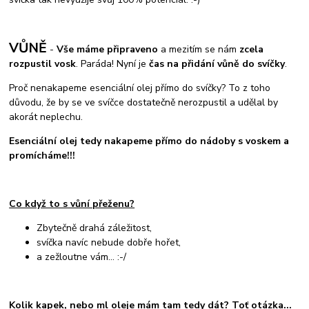
VŮNĚ
-
Vše máme připraveno
a mezitím se nám
zcela
rozpustil vosk
. Paráda! Nyní je
čas na přidání vůně do svíčky
.
Proč nenakapeme esenciální olej přímo do svíčky? To z toho
důvodu, že by se ve svíčce dostatečně nerozpustil a udělal by
akorát neplechu.
Esenciální olej tedy nakapeme přímo do nádoby s voskem a
promícháme!!!
Co když to s vůní přeženu?
Zbytečně drahá záležitost,
svíčka navíc nebude dobře hořet,
a zežloutne vám... :-/
Kolik kapek, nebo ml oleje mám tam tedy dát? Toť otázka...