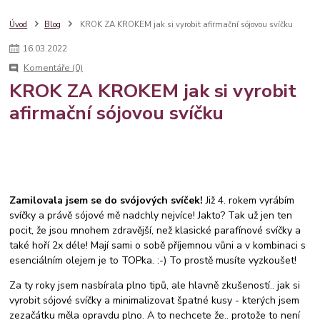
dárkový balíček
věnování
degi handmade
dárkové balení
župánek
svatební ramínko
dárek pro maminku
maminka
Úvod
Blog
KROK ZA KROKEM jak si vyrobit afirmační sójovou svíčku
nápady
sklenice
denmatek
družičky
balíček
poděkování
16
.
03
.
2022
barva roku
pantone
pro svědkyni
7 tipů
kamarádka
Komentáře (0)
dárek pro
provázkový náramek
stříbro
stylový
bestseller
KROK ZA KROKEM jak si vyrobit
krabička
šperk
šperky
svatební župánek
sklenice na sekt
afirmační sójovou svíčku
10 nápadů
Zamilovala jsem se do svójových svíček!
Již 4. rokem vyrábím
svíčky a právě sójové mě nadchly nejvíce! Jakto? Tak už jen ten
pocit, že jsou mnohem zdravější, než klasické parafínové svíčky a
také hoří 2x déle! Mají sami o sobě příjemnou vůni a v kombinaci s
esenciálním olejem je to TOPka. :-) To prostě musíte vyzkoušet!
Za ty roky jsem nasbírala plno tipů, ale hlavně zkušeností.. jak si
vyrobit sójové svíčky a minimalizovat špatné kusy - kterých jsem
zezačátku měla opravdu plno. A to nechcete že.. protože to není