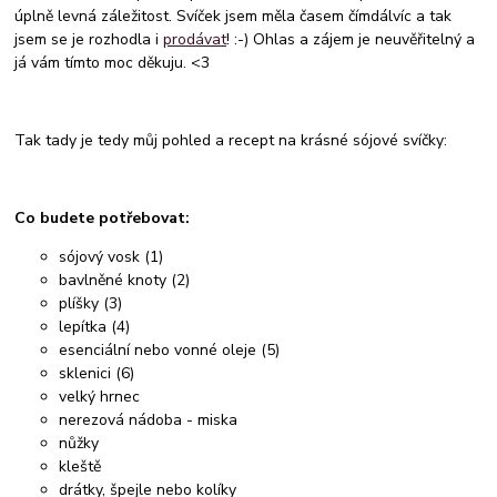
úplně levná záležitost. Svíček jsem měla časem čímdálvíc a tak
jsem se je rozhodla i
prodávat
! :-) Ohlas a zájem je neuvěřitelný a
já vám tímto moc děkuju. <3
Tak tady je tedy můj pohled a recept na krásné sójové svíčky:
Co budete potřebovat:
sójový vosk (1)
bavlněné knoty (2)
plíšky (3)
lepítka (4)
esenciální nebo vonné oleje (5)
sklenici (6)
velký hrnec
nerezová nádoba - miska
nůžky
kleště
drátky, špejle nebo kolíky