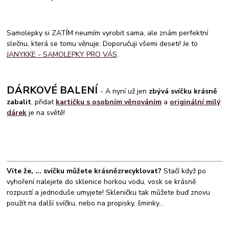
Samolepky si ZATÍM neumím vyrobit sama, ale znám perfektní
slečnu, která se tomu věnuje. Doporučuji všemi deseti! Je to
JANYKKE - SAMOLEPKY PRO VÁS
.
DÁRKOVÉ BALENÍ
- A nyní už jen
zbývá svíčku krásně
zabalit
, přidat
kartičku s osobním věnováním
a
originální milý
dárek
je na světě!
Víte že, ... svíčku můžete krásně
zrecyklovat?
Stačí když po
vyhoření nalejete do sklenice horkou vodu, vosk se krásně
rozpustí a jednoduše umyjete! Skleničku tak můžete buď znovu
použít na další svíčku, nebo na propisky, šminky...