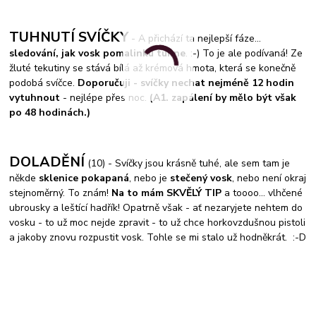
TUHNUTÍ SVÍČKY
- A přichází ta nejlepší fáze...
sledování, jak vosk pomalinku tuhne
. :-) To je ale podívaná! Ze
žluté tekutiny se stává bílá až krémová hmota, která se konečně
podobá svíčce.
Doporučuji - svíčky nechat nejméně 12 hodin
vytuhnout
- nejlépe přes noc.
(A
1. zapálení by mělo být však
po 48 hodinách.)
DOLADĚNÍ
(10) - Svíčky jsou krásně tuhé, ale sem tam je
někde
sklenice pokapaná
, nebo je
stečený vosk
, nebo není okraj
stejnoměrný. To znám!
Na to mám SKVĚLÝ TIP
a toooo... vlhčené
ubrousky a leštící hadřík! Opatrně však - ať nezaryjete nehtem do
vosku - to už moc nejde zpravit - to už chce horkovzdušnou pistoli
a jakoby znovu rozpustit vosk. Tohle se mi stalo už hodněkrát. :-D