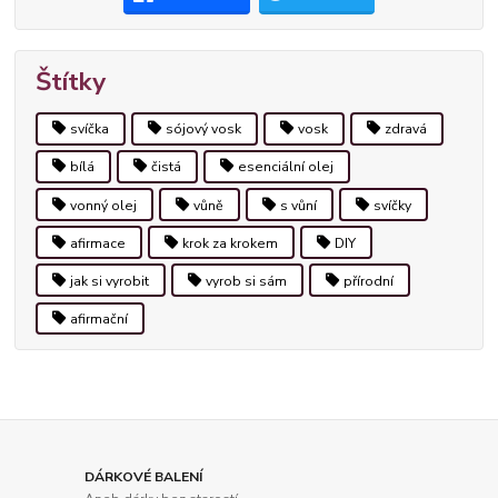
Štítky
svíčka
sójový vosk
vosk
zdravá
bílá
čistá
esenciální olej
vonný olej
vůně
s vůní
svíčky
afirmace
krok za krokem
DIY
jak si vyrobit
vyrob si sám
přírodní
afirmační
DÁRKOVÉ BALENÍ