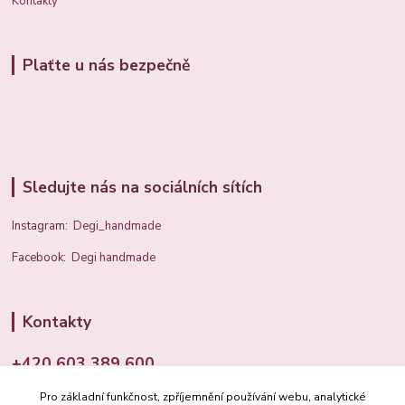
Kontakty
Plaťte u nás bezpečně
Sledujte nás na sociálních sítích
Instagram:
Degi_handmade
Facebook:
Degi handmade
Kontakty
+420 603 389 600
Pro základní funkčnost, zpříjemnění používání webu, analytické
info@degi.cz