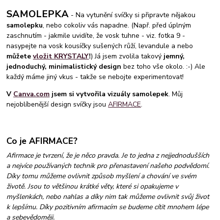
SAMOLEPKA
- Na vytunění svíčky si připravte nějakou
samolepku
, nebo cokoliv vás napadne. (Např. před úplným
zaschnutím - jakmile uvidíte, že vosk tuhne - viz. fotka 9 -
nasypejte na vosk kousíčky sušených růží, levandule a nebo
můžete
vložit KRYSTALY
!
) Já jsem zvolila takový
jemný,
jednoduchý, minimalistický design
bez toho vše okolo. :-) Ale
každý máme jiný vkus - takže se nebojte experimentovat!
V
Canva.com
jsem si vytvořila vizuály samolepek
. Můj
nejoblíbenější design svíčky jsou
AFIRMACE
.
Co je AFIRMACE?
Afirmace je tvrzení, že je něco pravda. Je to jedna z nejjednodušších
a nejvíce používaných technik pro přenastavení našeho podvědomí.
Díky tomu můžeme ovlivnit způsob myšlení a chování ve svém
životě. Jsou to většinou krátké věty, které si opakujeme v
myšlenkách, nebo nahlas a díky nim tak můžeme ovlivnit svůj život
k lepšímu. Díky pozitivním afirmacím se budeme cítit mnohem lépe
a sebevědoměji.