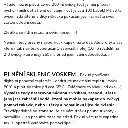
Všude možně píšou, že do 250 ml svíčky (což je můj případ),
bychom měli dát až 5ml es. oleje - což je cca 100 kapek) Mě se to
ovšem zdá šílené a díky několika pokusům jsem si našla svou
zlatou střední cestu.
Zkrátka se řídím intuicí a svým nosem. :-)
Nemám tedy přesný návod, kolik kapek máte dát. Ale pro ty z vás,
které i tak nevíte.. doporučuji 1 esenciální olej (10ml) rozdělit na
2-3 svíčky, které mají 250 ml. Snad jsem vám odpověděla. :-)
PLNĚNÍ SKLENIC VOSKEM
- Pokud používáte
digitální ponorný teploměr - dodržujte maximální teplotu vosku
80°C a plnit sklenice při cca 65°C . Zvládnete to však i od oka. :-)
Vyjměte tedy nerezovou nádobu s voskem, zespod utřete
(aby jste zabránili vodě, která by mohla nakapat do svíčky)
pomocí rukavic, nebo utěrky a pomalinku lijte do sklenic.
Pravděpodobně se stane to, že se vám trošku pohnout knoty -
normálka - jen posuňte zase na střed. Pokud vám tam zapadne..
tak jej opatrně vytáhněte pomocí špejlí.