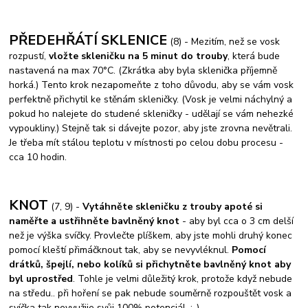
PŘEDEHŘÁTÍ SKLENICE
(8) - Mezitím, než se vosk
rozpustí,
vložte skleničku na 5 minut do trouby
, která bude
nastavená na max 70°C. (Zkrátka aby byla sklenička příjemně
horká.) Tento krok nezapomeňte z toho důvodu, aby se vám vosk
perfektně přichytil ke stěnám skleničky. (Vosk je velmi náchylný a
pokud ho nalejete do studené skleničky - udělají se vám nehezké
vypoukliny.) Stejně tak si dávejte pozor, aby jste zrovna nevětrali.
Je třeba mít stálou teplotu v místnosti po celou dobu procesu -
cca 10 hodin.
KNOT
(7, 9) -
Vytáhněte skleničku z trouby
a
poté si
naměřte a ustřihněte bavlněný knot
- aby byl cca o 3 cm delší
než je výška svíčky. Provlečte plíškem, aby jste mohli druhý konec
pomocí kleští přimáčknout tak, aby se nevyvléknul.
Pomocí
drátků, špejlí, nebo kolíků si přichytněte bavlněný knot aby
byl uprostřed
. Tohle je velmi důležitý krok, protože když nebude
na středu.. při hoření se pak nebude souměrně rozpouštět vosk a
svíčka tak nevyužije svůj 100% potenciál. :-)