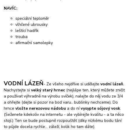
NAVÍC:
speciální teploměr
vlhčené ubrousky
leštící hadřík
trouba
afirmační samolepky
VODNÍ LÁZEŇ
- Ze všeho nejdříve si udělejte
vodní lázeň
.
Nachystejte si
velký starý hrnec
(nejlépe ten, který můžete zničit
a používat výhradně na výrobu svíček), nalejte do něj vodu ze 3/4
a ohřejte (dejte si pozor na bod varu.. bublinky nechceme). Do
hrnce
vložte nerezovou nádobu
a do ní
vysypte sójový vosk
.
(Seženete kdekoliv na internetu - ale vybírejte kvalitu - a ta něco
stojí.) Ten se bude postupně rozpouštět (díky nízkému bodu tání
to půjde docela rychle... záleží, kolik ho tam dáte).