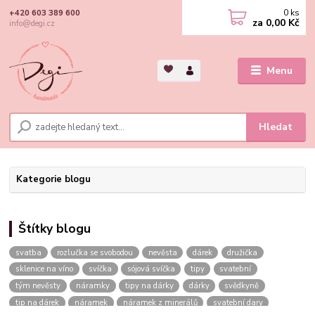
0
ks
+420 603 389 600
za
0,00 Kč
info@degi.cz
Menu
Hledat
Kategorie blogu
Štítky blogu
svatba
rozlučka se svobodou
nevěsta
dárek
družička
sklenice na víno
svíčka
sójová svíčka
tipy
svatební
tým nevěsty
náramky
tipy na dárky
dárky
svědkyně
tip na dárek
náramek
náramek z minerálů
svatební dary