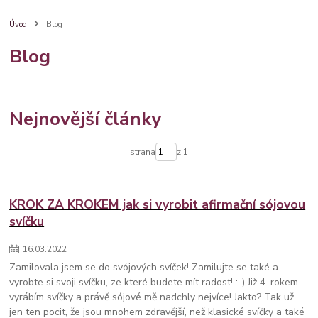
dárkový balíček
věnování
degi handmade
dárkové balení
župánek
svatební ramínko
dárek pro maminku
maminka
Úvod
Blog
nápady
sklenice
denmatek
družičky
balíček
poděkování
Blog
barva roku
pantone
pro svědkyni
7 tipů
kamarádka
dárek pro
provázkový náramek
stříbro
stylový
bestseller
krabička
šperk
šperky
svatební župánek
sklenice na sekt
10 nápadů
Nejnovější články
strana
z 1
KROK ZA KROKEM jak si vyrobit afirmační sójovou
svíčku
16
.
03
.
2022
Zamilovala jsem se do svójových svíček! Zamilujte se také a
vyrobte si svoji svíčku, ze které budete mít radost! :-) Již 4. rokem
vyrábím svíčky a právě sójové mě nadchly nejvíce! Jakto? Tak už
jen ten pocit, že jsou mnohem zdravější, než klasické svíčky a také