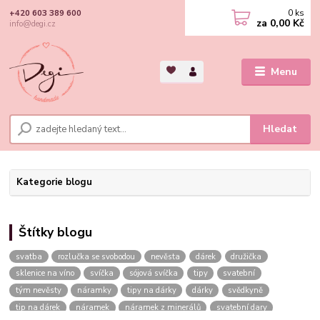
0
ks
+420 603 389 600
za
0,00 Kč
info@degi.cz
Menu
Hledat
Kategorie blogu
Štítky blogu
svatba
rozlučka se svobodou
nevěsta
dárek
družička
sklenice na víno
svíčka
sójová svíčka
tipy
svatební
tým nevěsty
náramky
tipy na dárky
dárky
svědkyně
tip na dárek
náramek
náramek z minerálů
svatební dary