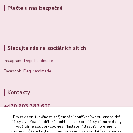
Plaťte u nás bezpečně
Sledujte nás na sociálních sítích
Instagram:
Degi_handmade
Facebook:
Degi handmade
Kontakty
+420 603 389 600
Pro základní funkčnost, zpříjemnění používání webu, analytické
info@degi.cz
účely a v případě udělení souhlasu také pro účely cílení reklamy
využíváme soubory cookies. Nastavení vlastních preferencí
cookies můžete kdykoli upravit odkazem ve spodní části stránek.